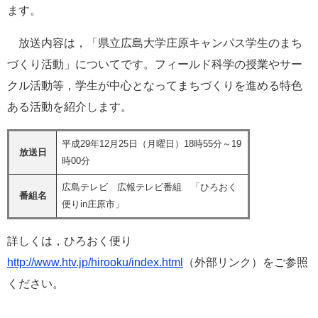
ます。
e
カ
ス
放送内容は，「県立広島大学庄原キャンパス学生のまち
タ
づくり活動」についてです。フィールド科学の授業やサー
ム
検
クル活動等，学生が中心となってまちづくりを進める特色
索
ある活動を紹介します。
平成29年12月25日（月曜日）18時55分～19
放送日
時00分
広島テレビ 広報テレビ番組 「ひろおく
番組名
便りin庄原市」
詳しくは，ひろおく便り
http://www.htv.jp/hirooku/index.html
（外部リンク）をご参照
ください。