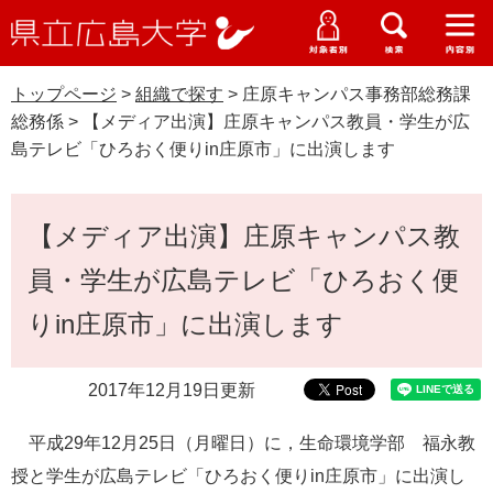
県
ペ
メ
立
ー
ニ
メ
メ
メ
受験生特設サイト
広
ニ
ニ
ニ
ジ
ュ
WEB版大学案内
島
ュ
ュ
ュ
トップページ
>
組織で探す
>
庄原キャンパス事務部総務課
の
ー
大学概要
受験生の皆さま
大
ー
ー
ー
学
総務係
>
【メディア出演】庄原キャンパス教員・学生が広
先
を
資料請求
島テレビ「ひろおく便りin庄原市」に出演します
頭
飛
在学生の皆さま
学部・大学院・専攻科
で
ば
交通アクセス
す
し
本
卒業生の皆さま
学生生活・就職支援
【メディア出演】庄原キャンパス教
。
て
文
本
地域・企業の皆さま
員・学生が広島テレビ「ひろおく便
研究・地域連携・国際交流
文
Languages
へ
りin庄原市」に出演します
研究者の皆さま
English
中文簡体
中文繁体
한국어
日本語
入試情報
2017年12月19日更新
教職員の皆さま
G
o
平成29年12月25日（月曜日）に，生命環境学部 福永教
o
すべて
ページ
PDF
g
授と学生が広島テレビ「ひろおく便りin庄原市
」に出演し
l