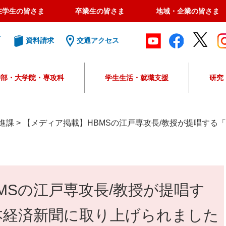
在学生の皆さま
卒業生の皆さま
地域・企業の皆さま
ト
資料請求
交通アクセス
学部・大学院・専攻科
学生生活・就職支援
研究
G
o
o
進課
>
【メディア掲載】HBMSの江戸専攻長/教授が提唱する
g
l
e
カ
ス
MSの江戸専攻長/教授が提唱す
タ
ム
検
本経済新聞に取り上げられました
索