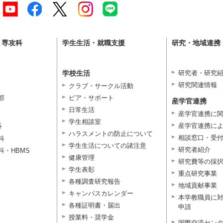
・専攻科
学生生活・就職支援
研究・地域連携
学校生活
研究者・研究
研究関連情報
クラブ・サークル活動
部
ピア・サポート
産学官連携
日常生活
産学官連携に
学生相談室
科
産学官連携に
ハラスメントの防止について
相談窓口・受
科
学生生活についての諸注意
研究者紹介
科・HBMS
健康管理
研究費等の採
学生表彰
重点研究事業
各種調査研究報告
地域貢献事業
キャンパスカレンダー
本学教職員に
各種証明書・届出
申請
授業料・奨学金
国際交流セン