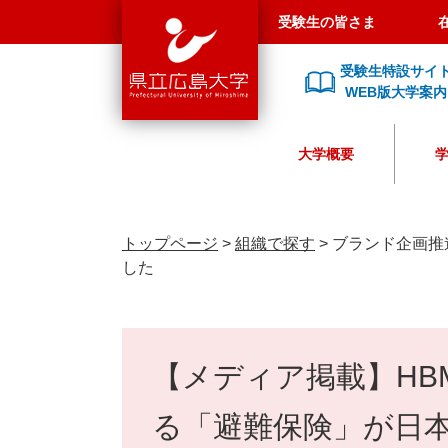
県
ペ
メ
受験生の皆さま
立
ー
ニ
広
ジ
ュ
受験生特設サイ
島
の
ー
WEB版大学案内
大
先
を
学
頭
飛
大学概要
で
ば
す
し
。
て
本
トップページ
>
組織で探す
>
ブランド企画推
文
した
へ
本
文
【メディア掲載】HB
る「避難保険」が日