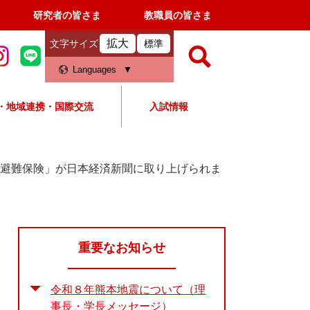
研究者の皆さま
教職員の皆さま
拡大
文字サイズ
標準
検
Languages
索
・地域連携・国際交流
入試情報
すべて
ページ
PDF
検
索
「避難保険」が日本経済新聞に取り上げられま
対
象
重要なお知らせ
令和８年熊本地震について（理
事長・学長メッセージ）