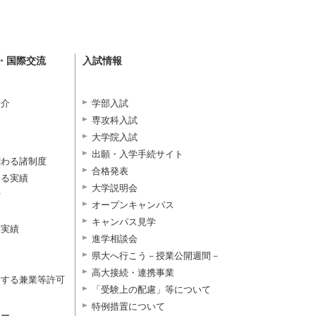
・国際交流
入試情報
紹介
学部入試
専攻科入試
大学院入試
出願・入学手続サイト
関わる諸制度
合格発表
よる実績
大学説明会
付
オープンキャンパス
キャンパス見学
択実績
進学相談会
県大へ行こう－授業公開週間－
高大接続・連携事業
対する兼業等許可
「受験上の配慮」等について
特例措置について
ター