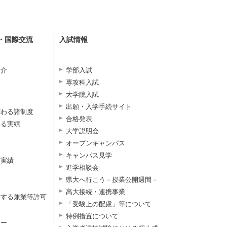
・国際交流
入試情報
紹介
学部入試
専攻科入試
大学院入試
出願・入学手続サイト
関わる諸制度
合格発表
よる実績
大学説明会
付
オープンキャンパス
キャンパス見学
択実績
進学相談会
県大へ行こう－授業公開週間－
高大接続・連携事業
対する兼業等許可
「受験上の配慮」等について
特例措置について
ター