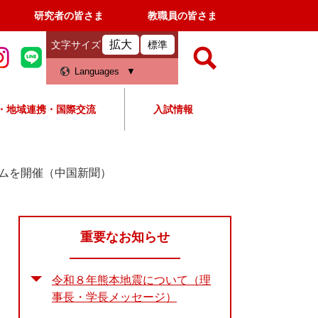
研究者の皆さま
教職員の皆さま
拡大
文字サイズ
標準
検
Languages
索
・地域連携・国際交流
入試情報
すべて
ページ
PDF
検
索
ムを開催（中国新聞）
対
象
重要なお知らせ
令和８年熊本地震について（理
事長・学長メッセージ）