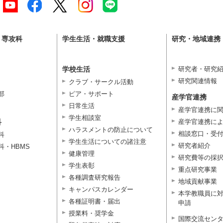
・専攻科
学生生活・就職支援
研究・地域連携
学校生活
研究者・研究
研究関連情報
クラブ・サークル活動
部
ピア・サポート
産学官連携
日常生活
産学官連携に
学生相談室
科
産学官連携に
ハラスメントの防止について
相談窓口・受
科
学生生活についての諸注意
研究者紹介
科・HBMS
健康管理
研究費等の採
学生表彰
重点研究事業
各種調査研究報告
地域貢献事業
キャンパスカレンダー
本学教職員に
各種証明書・届出
申請
授業料・奨学金
国際交流セン