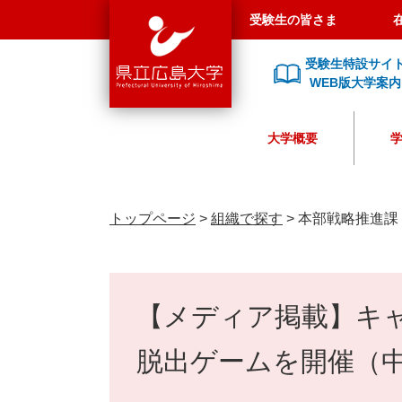
県
ペ
メ
受験生の皆さま
立
ー
ニ
広
ジ
ュ
受験生特設サイ
島
の
ー
WEB版大学案内
大
先
を
学
頭
飛
大学概要
で
ば
す
し
。
て
本
トップページ
>
組織で探す
>
本部戦略推進課
文
へ
本
文
【メディア掲載】キ
脱出ゲームを開催（