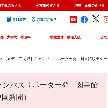
在学生の皆さま
卒業生の皆さま
地域・企業の皆さま
ト
資料請求
交通アクセス
学部・大学院・専攻科
学生生活・就職支援
研究
G
o
o
>
【メディア掲載】キャンパスリポーター発 図書館脱出ゲー
g
l
e
カ
ャンパスリポーター発 図書館
ス
タ
ム
中国新聞）
検
索