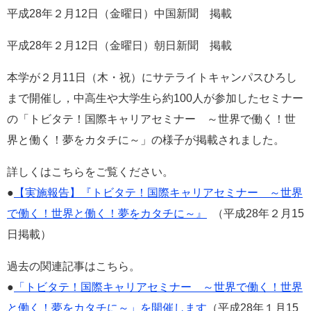
平成
28
年２
月12
日（金曜日）中国新聞 掲載
e
カ
ス
平成28年２月12日（金曜日）朝日新聞 掲載
タ
ム
本学が２月11日（木・祝）にサテライトキャンパスひろし
検
索
まで開催し，中高生や大学生ら約100人が参加したセミナー
の「トビタテ！国際キャリアセミナー ～世界で働く！世
界と働く！夢をカタチに～」の様子が掲載されました。
詳しくはこちらをご覧ください。
●
【実施報告】『トビタテ！国際キャリアセミナー ～世界
で働く！世界と働く！夢をカタチに～』
（平成28年２月15
日掲載）
過去の関連記事はこちら。
●
「トビタテ！国際キャリアセミナー ～世界で働く！世界
と働く！夢をカタチに～」を開催します
（平成28年１月15