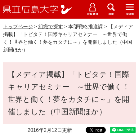
県
ペ
メ
立
ー
ニ
メ
メ
メ
受験生特設サイト
広
ニ
ニ
ニ
ジ
ュ
WEB版大学案内
島
ュ
ュ
ュ
トップページ
>
組織で探す
>
本部戦略推進課
>
【メディア
の
ー
大学概要
受験生の皆さま
大
ー
ー
ー
学
掲載】「トビタテ！国際キャリアセミナー ～世界で働
先
を
資料請求
く！世界と働く！夢をカタチに～」を開催しました（中国
頭
飛
在学生の皆さま
学部・大学院・専攻科
新聞ほか）
で
ば
交通アクセス
す
し
卒業生の皆さま
学生生活・就職支援
。
て
本
【メディア掲載】「トビタテ！国際
本
文
地域・企業の皆さま
研究・地域連携・国際交流
文
キャリアセミナー ～世界で働く！
Languages
へ
研究者の皆さま
English
中文簡体
中文繁体
한국어
日本語
入試情報
世界と働く！夢をカタチに～」を開
催しました（中国新聞ほか）
教職員の皆さま
G
o
o
すべて
ページ
PDF
2016年2月12日更新
g
l