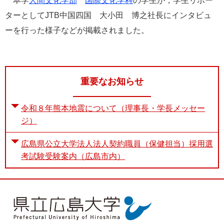
本学
人間文化学部
国際文化学科
の学生が，学生リポー
e
ターとしてJTB中国四国 大小田 博之社長にインタビュ
カ
ス
ーを行った様子などが掲載されました。
タ
ム
検
索
重要なお知らせ
令和８年熊本地震について（理事長・学長メッセー
ジ）
広島県公立大学法人法人契約職員（保健担当）採用選
考試験受験案内（広島市内）