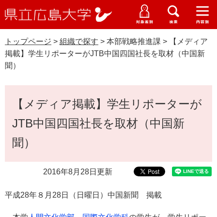
県
ペ
メ
立
ー
ニ
メ
メ
メ
受験生特設サイト
広
ニ
ニ
ニ
ジ
ュ
WEB版大学案内
島
ュ
ュ
ュ
トップページ
>
組織で探す
>
本部戦略推進課
>
【メディア
の
ー
大学概要
受験生の皆さま
大
ー
ー
ー
学
掲載】学生リポーターがJTB中国四国社長を取材（中国新
先
を
資料請求
聞）
頭
飛
在学生の皆さま
学部・大学院・専攻科
で
ば
交通アクセス
す
し
本
卒業生の皆さま
学生生活・就職支援
【メディア掲載】学生リポーターが
。
て
文
本
地域・企業の皆さま
JTB中国四国社長を取材（中国新
研究・地域連携・国際交流
文
Languages
へ
聞）
研究者の皆さま
English
中文簡体
中文繁体
한국어
日本語
入試情報
2016年8月28日更新
教職員の皆さま
G
o
平成
28
年８
月28
日（日
曜日）中国
新聞 掲載
o
すべて
ページ
PDF
g
l