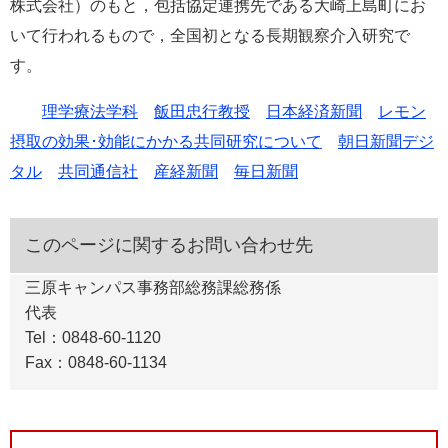
株式会社）のもと，包括協定連携先である大崎上島町にお
いて行われるもので，全国初となる長期観察介入研究で
す。
理学療法学科
飯田忠行教授
日本経済新聞
レモン
摂取の効果･効能にかかる共同研究について
朝日新聞デジ
タル
共同通信社
産経新聞
毎日新聞
このページに関するお問い合わせ先
三原キャンパス事務部総務課総務係
代表
Tel：0848-60-1120
Fax：0848-60-1134