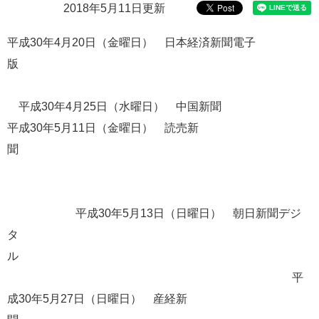
2018年5月11日更新
e
カ
平成
30
年
4
月
20
日（金曜日） 日本経済新聞電子
ス
タ
版
ム
検
索
平成
30
年
4
月
25
日（水曜日） 中国新聞
平成30年5月11日（金曜日） 読売新
聞
平成30年5月13日（日曜日） 朝日新聞デジ
タ
ル
平
成30年5月27日（日曜日） 産経新