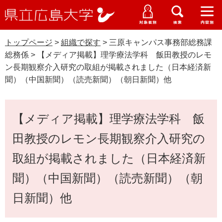
県
ペ
メ
立
ー
ニ
メ
メ
メ
受験生特設サイト
広
ニ
ニ
ニ
ジ
ュ
WEB版大学案内
島
ュ
ュ
ュ
トップページ
>
組織で探す
>
三原キャンパス事務部総務課
の
ー
大学概要
受験生の皆さま
大
ー
ー
ー
学
総務係
>
【メディア掲載】理学療法学科 飯田教授のレモ
先
を
資料請求
ン長期観察介入研究の取組が掲載されました（日本経済新
頭
飛
在学生の皆さま
学部・大学院・専攻科
聞）（中国新聞）（読売新聞）（朝日新聞）他
で
ば
交通アクセス
す
し
卒業生の皆さま
学生生活・就職支援
。
て
本
【メディア掲載】理学療法学科 飯
本
文
地域・企業の皆さま
研究・地域連携・国際交流
文
田教授のレモン長期観察介入研究の
Languages
へ
研究者の皆さま
English
中文簡体
中文繁体
한국어
日本語
入試情報
取組が掲載されました（日本経済新
聞）（中国新聞）（読売新聞）（朝
教職員の皆さま
G
o
日新聞）他
o
すべて
ページ
PDF
g
l