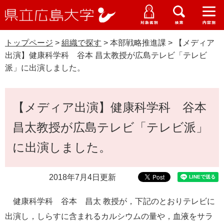
県
ペ
メ
立
ー
ニ
メ
メ
メ
受験生特設サイト
広
ニ
ニ
ニ
ジ
ュ
WEB版大学案内
島
ュ
ュ
ュ
トップページ
>
組織で探す
>
本部戦略推進課
>
【メディア
の
ー
大学概要
受験生の皆さま
大
ー
ー
ー
学
出演】健康科学科 谷本 昌太教授が広島テレビ「テレビ
先
を
資料請求
派」に出演しました。
頭
飛
在学生の皆さま
学部・大学院・専攻科
で
ば
交通アクセス
す
し
本
卒業生の皆さま
学生生活・就職支援
【メディア出演】健康科学科 谷本
。
て
文
本
地域・企業の皆さま
昌太教授が広島テレビ「テレビ派」
研究・地域連携・国際交流
文
Languages
へ
に出演しました。
研究者の皆さま
English
中文簡体
中文繁体
한국어
日本語
入試情報
2018年7月4日更新
教職員の皆さま
G
o
健康科学科 谷本 昌太 教授が，下記のとおりテレビに
o
すべて
ページ
PDF
g
出演し，しらすに含まれるカルシウムの量や，血液をサラ
l