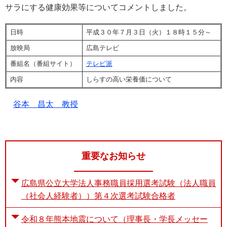
サラにする健康効果等についてコメントしました。
e
カ
ス
日時
平成３０年７月３日（火）１８時１５分～
タ
放映局
広島テレビ
ム
検
番組名（番組サイト）
テレビ派
索
内容
しらすの高い栄養価について
谷本 昌太 教授
重要なお知らせ
広島県公立大学法人事務職員採用選考試験（法人職員
（社会人経験者））第４次選考試験合格者
令和８年熊本地震について（理事長・学長メッセー