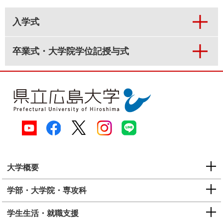
e
カ
入学式
ス
タ
ム
卒業式・大学院学位記授与式
検
索
大学概要
学部・大学院・専攻科
学生生活・就職支援