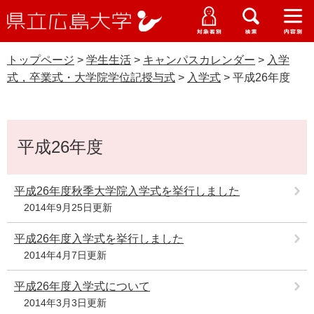
県
ペ
メ
立
ー
ニ
メ
メ
メ
受験生特設サイト
広
ニ
ニ
ニ
ジ
ュ
WEB版大学案内
島
ュ
ュ
ュ
トップページ
>
学生生活
>
キャンパスカレンダー
>
入学
の
ー
大学概要
受験生の皆さま
大
ー
ー
ー
学
式，卒業式・大学院学位記授与式
>
入学式
>
平成26年度
先
を
資料請求
頭
飛
入学式，卒業式・大学院学位記授与式
在学生の皆さま
学部・大学院・専攻科
で
ば
交通アクセス
本
す
し
卒業生の皆さま
学生生活・就職支援
平成26年度
文
。
て
本
地域・企業の皆さま
研究・地域連携・国際交流
文
平成26年度秋季大学院入学式を挙行しました
Languages
へ
2014年9月25日更新
研究者の皆さま
English
中文簡体
中文繁体
한국어
日本語
入試情報
平成26年度入学式を挙行しました
教職員の皆さま
2014年4月7日更新
G
o
o
平成26年度入学式について
すべて
ページ
PDF
g
2014年3月3日更新
l