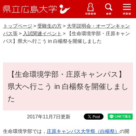
県
ペ
メ
立
ー
ニ
メ
メ
メ
受験生特設サイト
広
ニ
ニ
ニ
ジ
ュ
WEB版大学案内
島
ュ
ュ
ュ
トップページ
>
受験生の方
>
大学説明会・オープンキャン
の
ー
大学概要
受験生の皆さま
大
ー
ー
ー
学
パス等
>
入試関連イベント
>
【生命環境学部・庄原キャン
先
を
資料請求
パス】県大へ行こう in 白楊祭を開催しました
頭
飛
在学生の皆さま
学部・大学院・専攻科
で
ば
入試関連イベント
交通アクセス
す
し
卒業生の皆さま
学生生活・就職支援
。
て
本
本
【生命環境学部・庄原キャンパス】
文
地域・企業の皆さま
研究・地域連携・国際交流
文
Languages
県大へ行こう in 白楊祭を開催しまし
へ
研究者の皆さま
English
中文簡体
中文繁体
한국어
日本語
入試情報
た
教職員の皆さま
G
2017年11月7日更新
o
o
すべて
ページ
PDF
g
生命環境学部では，
庄原キャンパス大学祭（白楊祭）
の開
l