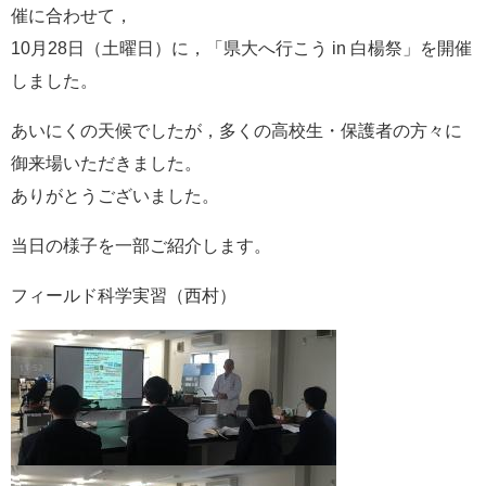
催に合わせて，
e
カ
10月28日（土曜日）に，「県大へ行こう in 白楊祭」を開催
ス
しました。
タ
ム
検
あいにくの天候でしたが，多くの高校生・保護者の方々に
索
御来場いただきました。
ありがとうございました。
当日の様子を一部ご紹介します。
フィールド科学実習（西村）