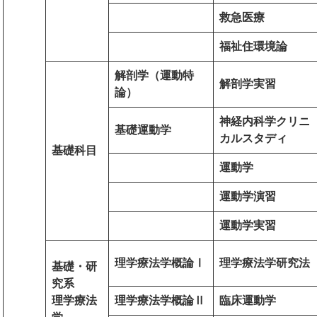
救急医療
福祉住環境論
解剖学（運動特
解剖学実習
論）
神経内科学クリニ
基礎運動学
カルスタディ
基礎科目
運動学
運動学演習
運動学実習
理学療法学概論Ⅰ
理学療法学研究法
基礎・研
究系
理学療法
理学療法学概論Ⅱ
臨床運動学