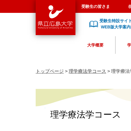
県
ペ
メ
受験生の皆さま
立
ー
ニ
広
ジ
ュ
受験生特設サイ
島
の
ー
WEB版大学案内
大
先
を
学
頭
飛
大学概要
で
ば
す
し
。
て
本
トップページ
>
理学療法学コース
>
理学療法
文
へ
理学療法学コース