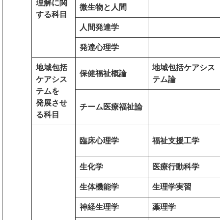
理解に関
微生物と人間
する科目
人間発達学
発達心理学
地域包括
地域包括ケアシス
保健福祉概論
ケアシス
テム論
テムを
発展させ
チーム医療福祉論
る科目
臨床心理学
福祉支援工学
生化学
医療行動科学
生体機能学
生理学実習
神経生理学
薬理学