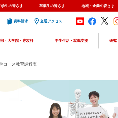
在学生の皆さま
卒業生の皆さま
地域・企業の皆さま
ト
資料請求
交通アクセス
学部・大学院・専攻科
学生生活・就職支援
研究
G
o
o
学コース教育課程表
g
l
e
カ
ス
タ
ム
検
索