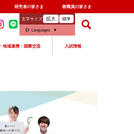
研究者の皆さま
教職員の皆さま
拡大
文字サイズ
標準
検
Languages
索
・地域連携・国際交流
入試情報
すべて
ページ
PDF
検
索
対
象