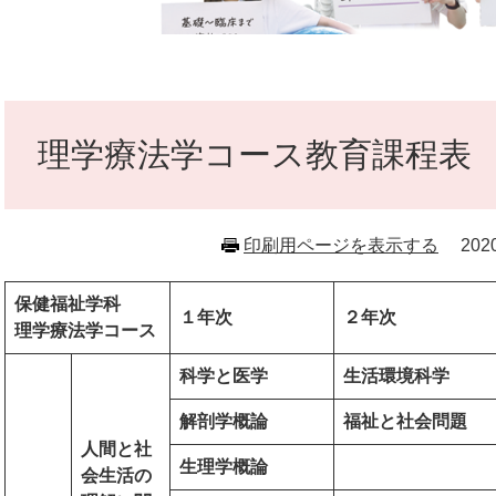
本
文
理学療法学コース教育課程表
印刷用ページを表示する
20
保健福祉学科
１年次
２年次
理学療法学コース
科学と医学
生活環境科学
解剖学概論
福祉と社会問題
人間と社
生理学概論
会生活の