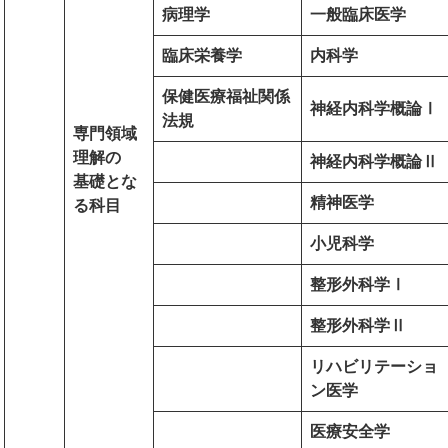
病理学
一般臨床医学
臨床栄養学
内科学
保健医療福祉関係
神経内科学概論Ⅰ
法規
専門領域
理解の
神経内科学概論Ⅱ
基礎とな
精神医学
る科目
小児科学
整形外科学Ⅰ
整形外科学Ⅱ
リハビリテーショ
ン医学
医療安全学