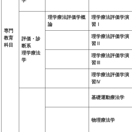
学
理学療法評価学概
理学療法評価学演
論
習Ⅰ
専門
理学療法評価学演
教育
評価・診
習Ⅱ
科目
断系
理学療法
理学療法評価学演
学
習Ⅲ
理学療法評価学演
習Ⅳ
基礎運動療法学
物理療法学