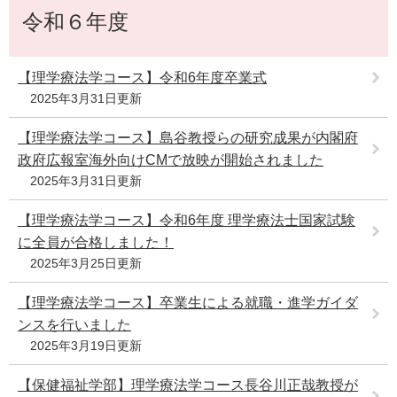
e
令和６年度
文
カ
ス
タ
【理学療法学コース】令和6年度卒業式
ム
2025年3月31日更新
検
索
【理学療法学コース】島谷教授らの研究成果が内閣府
政府広報室海外向けCMで放映が開始されました
2025年3月31日更新
【理学療法学コース】令和6年度 理学療法士国家試験
に全員が合格しました！
2025年3月25日更新
【理学療法学コース】卒業生による就職・進学ガイダ
ンスを行いました
2025年3月19日更新
【保健福祉学部】理学療法学コース長谷川正哉教授が