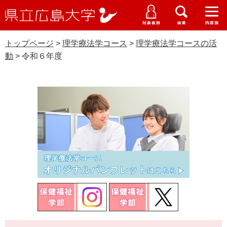
県
ペ
メ
立
ー
ニ
メ
メ
メ
受験生特設サイト
広
ニ
ニ
ニ
ジ
ュ
WEB版大学案内
島
ュ
ュ
ュ
トップページ
>
理学療法学コース
>
理学療法学コースの活
の
ー
大学概要
受験生の皆さま
大
ー
ー
ー
学
動
>
令和６年度
先
を
資料請求
頭
飛
理学療法学コース
在学生の皆さま
学部・大学院・専攻科
で
ば
交通アクセス
す
し
卒業生の皆さま
学生生活・就職支援
。
て
本
地域・企業の皆さま
研究・地域連携・国際交流
文
Languages
へ
研究者の皆さま
English
中文簡体
中文繁体
한국어
日本語
入試情報
教職員の皆さま
G
o
o
すべて
ページ
PDF
g
本
l