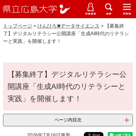
県
ペ
メ
立
ー
ニ
メ
メ
メ
受験生特設サイト
広
ニ
ニ
ニ
ジ
ュ
WEB版大学案内
島
ュ
ュ
ュ
トップページ
>
けんひろ✖データサイエンス
>
【募集終
の
ー
大学概要
受験生の皆さま
大
ー
ー
ー
学
了】デジタルリテラシー公開講座「生成AI時代のリテラシ
先
を
資料請求
ーと実践」を開催します！
頭
飛
在学生の皆さま
学部・大学院・専攻科
で
ば
けんひろ✖データサイエンス
交通アクセス
す
し
卒業生の皆さま
学生生活・就職支援
。
て
本
本
【募集終了】デジタルリテラシー公
文
地域・企業の皆さま
研究・地域連携・国際交流
文
Languages
開講座「生成AI時代のリテラシーと
へ
研究者の皆さま
English
中文簡体
中文繁体
한국어
日本語
入試情報
実践」を開催します！
教職員の皆さま
G
o
ページ内目次
o
すべて
ページ
PDF
g
2026年7月16日更新
l