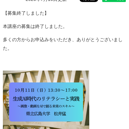
e
カ
【募集終了しました】
ス
タ
本講座の募集は終了しました。
ム
検
多くの方からお申込みをいただき、ありがとうございまし
索
た。