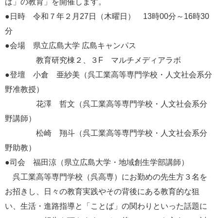
ば」の教育」を開催します。
e
●日時 令和７年２月27日（木曜日） 13時00分～16時30
カ
ス
分
タ
●会場 県立広島大学 広島キャンパス
ム
検
教育研究棟２、３F マルチメディアラボ
索
●登壇 小倉 亜紗美（呉工業高等専門学校・人文社会系分
野准教授）
花澤 哲文（呉工業高等専門学校・人文社会系分
野講師）
松崎 翔斗（呉工業高等専門学校・人文社会系分
野助教）
●司会 福田涼（県立広島大学・地域創生学部講師）
呉工業高等専門学校（呉高専）にお勤めの先生方３名を
お招きし、日々の教育実践やその背後にある教育的な狙
い、生活・進路指導と「ことば」の関わりといった話題に