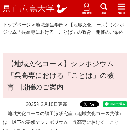
県
ペ
メ
立
ー
ニ
メ
メ
メ
受験生特設サイト
広
ニ
ニ
ニ
ジ
ュ
WEB版大学案内
島
ュ
ュ
ュ
トップページ
>
地域創生学部
>
【地域文化コース】シンポ
の
ー
大学概要
受験生の皆さま
大
ー
ー
ー
学
ジウム「呉高専における「ことば」の教育」開催のご案内
先
を
資料請求
頭
飛
在学生の皆さま
学部・大学院・専攻科
地域創生学部
で
ば
交通アクセス
す
し
本
卒業生の皆さま
学生生活・就職支援
。
て
【地域文化コース】シンポジウム
文
本
地域・企業の皆さま
「呉高専における「ことば」の教
研究・地域連携・国際交流
文
Languages
へ
育」開催のご案内
研究者の皆さま
English
中文簡体
中文繁体
한국어
日本語
入試情報
教職員の皆さま
2025年2月18日更新
G
o
地域文化コースの福田涼研究室（地域文化コース共催）
o
すべて
ページ
PDF
は、以下の要領でシンポジウム「呉高専における「こと
g
l