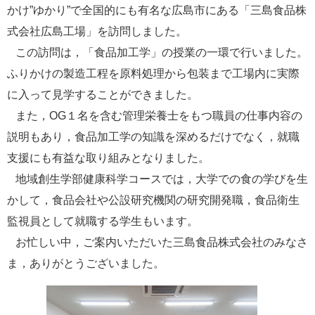
かけ”ゆかり”で全国的にも有名な広島市にある「三島食品株
e
カ
式会社広島工場」を訪問しました。
ス
この訪問は，「食品加工学」の授業の一環で行いました。
タ
ム
ふりかけの製造工程を原料処理から包装まで工場内に実際
検
に入って見学することができました。
索
また，OG１名を含む管理栄養士をもつ職員の仕事内容の
説明もあり，食品加工学の知識を深めるだけでなく，就職
支援にも有益な取り組みとなりました。
地域創生学部健康科学コースでは，大学での食の学びを生
かして，食品会社や公設研究機関の研究開発職，食品衛生
監視員として就職する学生もいます。
お忙しい中，ご案内いただいた三島食品株式会社のみなさ
ま，ありがとうございました。