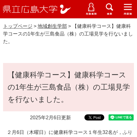
県
ペ
メ
立
ー
ニ
メ
メ
メ
受験生特設サイト
広
ニ
ニ
ニ
ジ
ュ
WEB版大学案内
島
ュ
ュ
ュ
トップページ
>
地域創生学部
>
【健康科学コース】健康科
の
ー
大学概要
受験生の皆さま
大
ー
ー
ー
学
学コースの1年生が三島食品（株）の工場見学を行ないまし
先
を
資料請求
た。
頭
飛
在学生の皆さま
学部・大学院・専攻科
で
ば
地域創生学部
交通アクセス
す
し
卒業生の皆さま
学生生活・就職支援
。
て
本
本
【健康科学コース】健康科学コース
文
地域・企業の皆さま
研究・地域連携・国際交流
文
Languages
の1年生が三島食品（株）の工場見学
へ
研究者の皆さま
English
中文簡体
中文繁体
한국어
日本語
入試情報
を行ないました。
教職員の皆さま
G
2025年2月6日更新
o
o
すべて
ページ
PDF
g
２月6日（木曜日）に健康科学コース１年生32名が，ふり
l