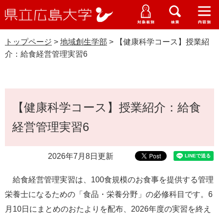
県
ペ
メ
立
ー
ニ
メ
メ
メ
受験生特設サイト
広
ニ
ニ
ニ
ジ
ュ
WEB版大学案内
島
ュ
ュ
ュ
トップページ
>
地域創生学部
>
【健康科学コース】授業紹
の
ー
大学概要
受験生の皆さま
大
ー
ー
ー
学
介：給食経営管理実習6
先
を
資料請求
頭
飛
在学生の皆さま
学部・大学院・専攻科
地域創生学部
で
ば
交通アクセス
す
し
本
卒業生の皆さま
学生生活・就職支援
。
て
【健康科学コース】授業紹介：給食
文
本
地域・企業の皆さま
経営管理実習6
研究・地域連携・国際交流
文
Languages
へ
研究者の皆さま
English
中文簡体
中文繁体
한국어
日本語
入試情報
2026年7月8日更新
教職員の皆さま
給食経営管理実習は、100食規模のお食事を提供する管理
G
o
栄養士になるための「食品・栄養分野」の必修科目です。6
o
すべて
ページ
PDF
月10日にまとめのおたよりを配布、2026年度の実習を終え
g
l