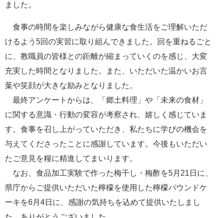
ました。
e
カ
食事の時間を楽しみながら健康な食生活をご理解いただ
ス
タ
けるよう5回の実習に取り組んできました。回を重ねるごと
ム
に、教職員の皆様との距離が縮まっていくのを感じ、大変
検
索
充実した時間となりました。また、いただいた温かいお言
葉や笑顔が大きな励みとなりました。
最終アンケートからは、「郷土料理」や「未来の食材」
に関する意識・行動の変容が考察され、嬉しく感じていま
す。食事を召し上がっていただき、私たちに学びの機会を
与えてくださったことに感謝しています。今後もいただい
たご意見を糧に精進してまいります。
なお、食品加工実験で作った梅干し・梅酢を5月21日に、
県庁からご提供いただいた檸檬を使用した檸檬パウンドケ
ーキを6月4日に、感謝の気持ちを込めて提供いたしまし
た。ありがとうございました。