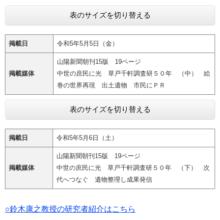
タ
ム
表のサイズを切り替える
検
索
掲載日
令和5年5月5日（金）
山陽新聞朝刊15版 19ページ
掲載媒体
中世の庶民に光 草戸千軒調査研５０年 （中） 絵
巻の世界再現 出土遺物 市民にＰＲ
表のサイズを切り替える
掲載日
令和5年5月6日（土）
山陽新聞朝刊15版 19ページ
掲載媒体
​中世の庶民に光 草戸千軒調査研５０年 （下） 次
代へつなぐ 遺物整理し成果発信
○鈴木康之教授の研究者紹介はこちら