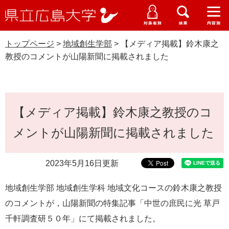
県
ペ
メ
立
ー
ニ
メ
メ
メ
受験生特設サイト
広
ニ
ニ
ニ
ジ
ュ
WEB版大学案内
島
ュ
ュ
ュ
トップページ
>
地域創生学部
>
【メディア掲載】鈴木康之
の
ー
大学概要
受験生の皆さま
大
ー
ー
ー
学
教授のコメントが山陽新聞に掲載されました
先
を
資料請求
頭
飛
在学生の皆さま
学部・大学院・専攻科
地域創生学部
で
ば
交通アクセス
す
し
本
卒業生の皆さま
学生生活・就職支援
。
て
【メディア掲載】鈴木康之教授のコ
文
本
地域・企業の皆さま
メントが山陽新聞に掲載されました
研究・地域連携・国際交流
文
へ
G
研究者の皆さま
入試情報
o
2023年5月16日更新
o
すべて
ページ
PDF
g
教職員の皆さま
地域創生学部 地域創生学科 地域文化コースの鈴木康之教授
l
e
のコメントが，山陽新聞の特集記事「中世の庶民に光 草戸
カ
千軒調査研５０年」にて掲載されました。
ス