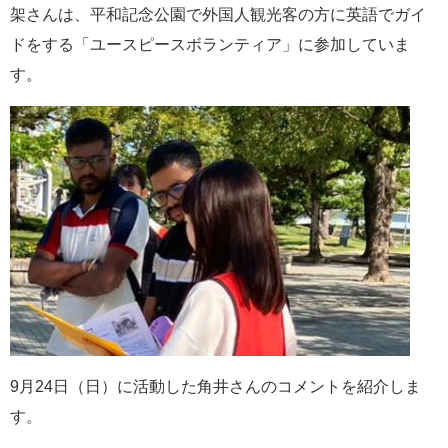
架さんは、平和記念公園で外国人観光客の方に英語でガイ
e
カ
ドをする「ユースピースボランティア」に参加していま
ス
す。
タ
ム
検
索
9月24日（日）に活動した角井さんのコメントを紹介しま
す。