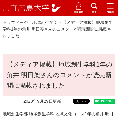
県
ペ
メ
立
ー
ニ
メ
メ
メ
受験生特設サイト
広
ニ
ニ
ニ
ジ
ュ
WEB版大学案内
島
ュ
ュ
ュ
トップページ
>
地域創生学部
>
【メディア掲載】地域創生
の
ー
大学概要
受験生の皆さま
大
ー
ー
ー
学
学科1年の角井 明日架さんのコメントが読売新聞に掲載さ
先
を
資料請求
れました
頭
飛
在学生の皆さま
学部・大学院・専攻科
で
ば
地域創生学部
交通アクセス
す
し
卒業生の皆さま
学生生活・就職支援
。
て
本
本
【メディア掲載】地域創生学科1年の
文
地域・企業の皆さま
研究・地域連携・国際交流
文
Languages
角井 明日架さんのコメントが読売新
へ
研究者の皆さま
English
中文簡体
中文繁体
한국어
日本語
入試情報
聞に掲載されました
教職員の皆さま
G
2023年9月29日更新
o
o
すべて
ページ
PDF
g
地域創生学部 地域創生学科 地域文化コース1年の角井 明日
l