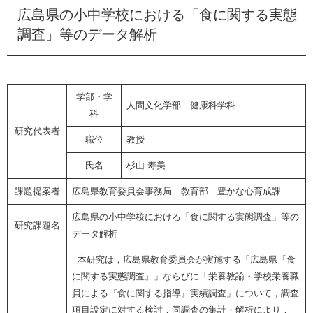
広島県の小中学校における「食に関する実態
e
カ
調査」等のデータ解析
ス
タ
ム
検
学部・学
索
人間文化学部 健康科学科
科
研究代表者
職位
教授
氏名
杉山 寿美
課題提案者
広島県教育委員会事務局 教育部 豊かな心育成課
広島県の小中学校における「食に関する実態調査」等の
研究課題名
データ解析
本研究は，広島県教育委員会が実施する
「広島県『食
に関する実態調査』」ならびに「栄養教諭・学校栄養職
員による『食に関する指導』実績調査」
について，調査
項目設定に対する検討，同調査の集計・解析により，