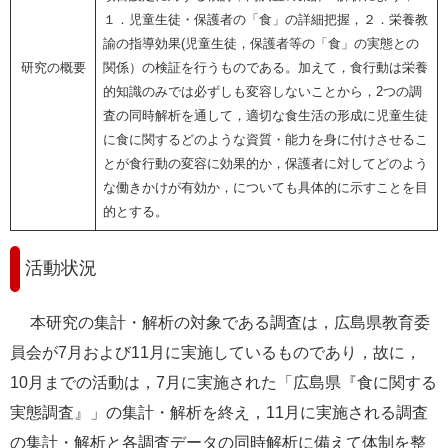
１．児童生徒・保護者の「食」の詳細把握，２．栄養教
諭の指導効果
(
児童生徒，保護者等の「食」の実態との
研究の概要
関係）の検証
を行うものである。加えて，
食行動は栄養
的知識のみでは必ずしも変容しないことから，
2
つの調
査の同時解析を通して，適切な食生活の形成に
児童生徒
に食に関するどのような資質・能力を身に付けさせるこ
とが食行動の変容に効果的か，保護者に対してどのよう
な働きかけが有効か，
についても具体的に示すことを
目
的とする。
活動状況
本研究の集計・解析の対象である調査は，
広島県教育委
員会が
7
月および
11
月に実施しているものであり，故に，
10
月までの活動は，
7
月に
実施された
「広島県『食に関する
実態
調査
』」の集計・解析を終え，
11
月に実施される調査
の集計・解析と
各調査データの同時解析
に備えて体制を整