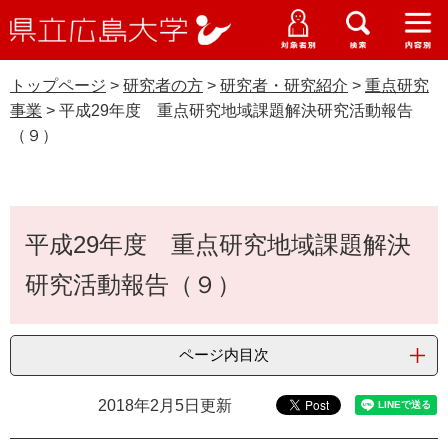
県
ペ
メ
立
ー
ニ
メ
メ
メ
受験生特設サイト
広
ニ
ニ
ニ
ジ
ュ
WEB版大学案内
島
ュ
ュ
ュ
トップページ
>
研究者の方
>
研究者・研究紹介
>
重点研究
の
ー
大学概要
受験生の皆さま
大
ー
ー
ー
学
事業
>
平成29年度 重点研究地域課題解決研究活動報告
先
を
資料請求
（９）
頭
飛
在学生の皆さま
学部・大学院・専攻科
で
ば
重点研究事業
交通アクセス
す
し
卒業生の皆さま
学生生活・就職支援
。
て
本
本
平成29年度 重点研究地域課題解決
文
地域・企業の皆さま
研究・地域連携・国際交流
文
Languages
研究活動報告（９）
へ
研究者の皆さま
English
中文簡体
中文繁体
한국어
日本語
入試情報
ページ内目次
教職員の皆さま
G
o
2018年2月5日更新
o
すべて
ページ
PDF
g
l