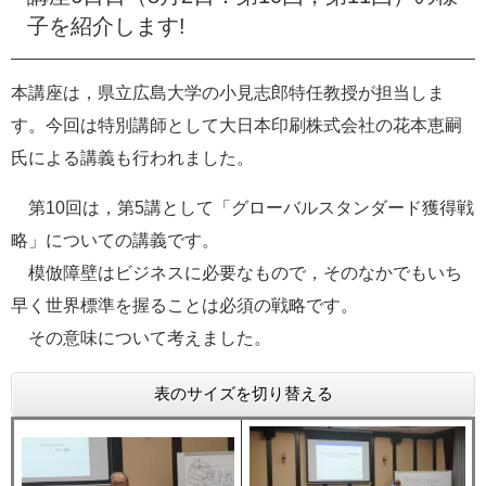
e
子を紹介します!
カ
ス
タ
本講座は，県立広島大学の小見志郎特任教授が担当しま
ム
す。今回は特別講師として大日本印刷株式会社の花本恵嗣
検
索
氏による講義も行われました。
第10回は，第5講として「グローバルスタンダード獲得戦
略」についての講義です。
模倣障壁はビジネスに必要なもので，そのなかでもいち
早く世界標準を握ることは必須の戦略です。
その意味について考えました。
表のサイズを切り替える