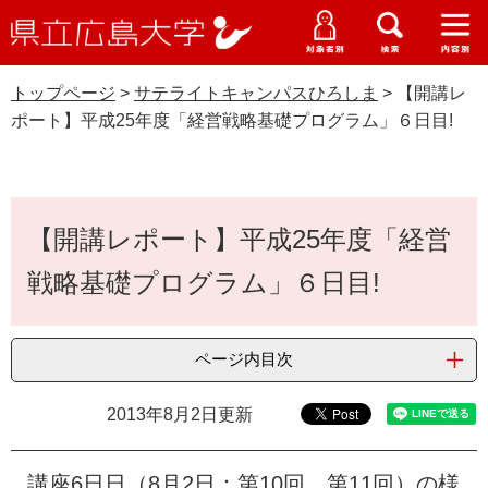
県
ペ
メ
立
ー
ニ
メ
メ
メ
受験生特設サイト
広
ニ
ニ
ニ
ジ
ュ
WEB版大学案内
島
ュ
ュ
ュ
トップページ
>
サテライトキャンパスひろしま
>
【開講レ
の
ー
大学概要
受験生の皆さま
大
ー
ー
ー
学
ポート】平成25年度「経営戦略基礎プログラム」６日目!
先
を
資料請求
頭
飛
在学生の皆さま
学部・大学院・専攻科
サテライトキャンパスひろしま
で
ば
交通アクセス
す
し
本
卒業生の皆さま
学生生活・就職支援
。
て
【開講レポート】平成25年度「経営
文
本
地域・企業の皆さま
戦略基礎プログラム」６日目!
研究・地域連携・国際交流
文
Languages
へ
研究者の皆さま
English
中文簡体
中文繁体
한국어
日本語
入試情報
ページ内目次
教職員の皆さま
G
2013年8月2日更新
o
o
すべて
ページ
PDF
g
講座6日日（8月2日：第10回，第11回）の様
l