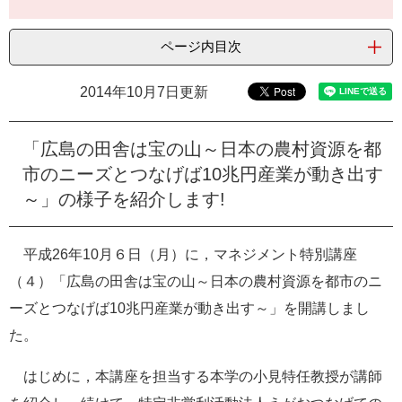
e
カ
ページ内目次
ス
タ
ム
2014年10月7日更新
検
索
「
広島の田舎は宝の山～日本の農村資源を都
市のニーズとつなげば
10
兆円産業が動き出す
～
」の様子を紹介します!
平成26年10月６日（月）に，マネジメント特別講座
（４）「
広島の田舎は宝の山～日本の農村資源を都市のニ
ーズとつなげば
10
兆円産業が動き出す～
」を開講しまし
た。
はじめに，本講座を担当する本学の小見特任教授が講師