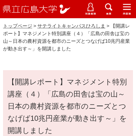
県
ペ
メ
立
ー
ニ
メ
メ
メ
受験生特設サイト
広
ニ
ニ
ニ
ジ
ュ
WEB版大学案内
島
ュ
ュ
ュ
トップページ
>
サテライトキャンパスひろしま
>
【開講レ
の
ー
大学概要
受験生の皆さま
大
ー
ー
ー
学
ポート】マネジメント特別講座（４）「広島の田舎は宝の
先
を
資料請求
山～日本の農村資源を都市のニーズとつなげば10兆円産業
頭
飛
在学生の皆さま
学部・大学院・専攻科
が動き出す～」を開講しました
で
ば
交通アクセス
す
し
卒業生の皆さま
サテライトキャンパスひろしま
学生生活・就職支援
。
て
本
本
地域・企業の皆さま
研究・地域連携・国際交流
文
【開講レポート】マネジメント特別
文
Languages
へ
研究者の皆さま
講座（４）「広島の田舎は宝の山～
English
中文簡体
中文繁体
한국어
日本語
入試情報
日本の農村資源を都市のニーズとつ
教職員の皆さま
G
なげば10兆円産業が動き出す～」を
o
o
すべて
ページ
PDF
開講しました
g
l