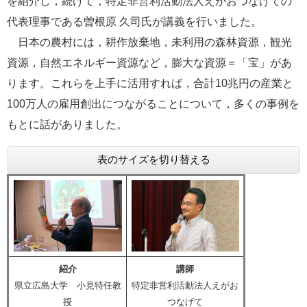
を紹介し，続けて，
特定非営利活動法人えがおつなげての
代表理事
である
曽根原
久司
氏が講義を行いました。
日本の農村には，耕作放棄地，未利用の森林資源，観光
資源，自然エネルギー資源など，膨大な資源＝「宝」があ
ります。これらを上手に活用すれば，合計
10
兆円の産業と
100
万人の雇用創出につながることについて，
多くの事例を
もとに話がありました。
表のサイズを切り替える
紹介
講師
県立広島大学 小見特任教
特定非営利活動法人えがお
授
つなげて