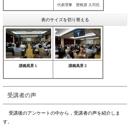
講師紹介
代表理事 曽根原
久司
氏
表のサイズを切り替える
講義風景１
講義風景２
講義風景
イベントの様子
受講者の声
受講後のアンケートの中から，受講者の声を紹介しま
す。