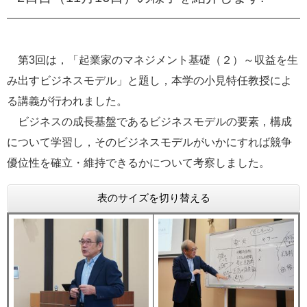
e
カ
ス
タ
第3回は，「起業家のマネジメント基礎（２）～収益を生
ム
み出すビジネスモデル」と題し，本学の小見特任教授によ
検
索
る講義が行われました。
ビジネスの成長基盤であるビジネスモデルの要素，構成
について学習し，そのビジネスモデルがいかにすれば競争
優位性を確立・維持できるかについて考察しました。
表のサイズを切り替える