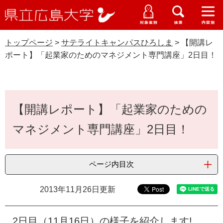
県
ペ
メ
立
ー
ニ
メ
メ
メ
受験生特設サイト
広
ニ
ニ
ニ
ジ
ュ
WEB版大学案内
島
ュ
ュ
ュ
トップページ
>
サテライトキャンパスひろしま
>
【開講レ
の
ー
大学概要
受験生の皆さま
大
ー
ー
ー
学
ポート】「起業家のためのマネジメント専門講座」2日目！
先
を
資料請求
頭
飛
在学生の皆さま
学部・大学院・専攻科
サテライトキャンパスひろしま
で
ば
交通アクセス
す
し
本
卒業生の皆さま
学生生活・就職支援
。
て
【開講レポート】「起業家のための
文
本
地域・企業の皆さま
マネジメント専門講座」2日目！
研究・地域連携・国際交流
文
Languages
へ
研究者の皆さま
English
中文簡体
中文繁体
한국어
日本語
入試情報
ページ内目次
教職員の皆さま
G
2013年11月26日更新
o
o
すべて
ページ
PDF
g
2日目（11月16日）の様子を紹介します!
l