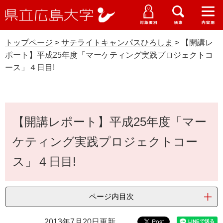
県
ペ
メ
立
ー
ニ
メ
メ
メ
受験生特設サイト
広
ニ
ニ
ニ
ジ
ュ
WEB版大学案内
島
ュ
ュ
ュ
トップページ
>
サテライトキャンパスひろしま
>
【開講レ
の
ー
大学概要
受験生の皆さま
大
ー
ー
ー
学
ポート】平成25年度「マーケティング実践プロジェクトコ
先
を
資料請求
ース」４日目!
頭
飛
在学生の皆さま
学部・大学院・専攻科
で
ば
サテライトキャンパスひろしま
交通アクセス
す
し
卒業生の皆さま
学生生活・就職支援
。
て
本
本
【開講レポート】平成25年度「マー
文
地域・企業の皆さま
研究・地域連携・国際交流
文
Languages
ケティング実践プロジェクトコー
へ
研究者の皆さま
English
中文簡体
中文繁体
한국어
日本語
入試情報
ス」４日目!
教職員の皆さま
G
o
ページ内目次
o
すべて
ページ
PDF
g
2013年7月20日更新
l