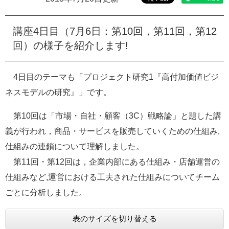
e
カ
講座4日目（7月6日：第10回，第11回，第12
ス
タ
回）の様子を紹介します!
ム
検
索
4日目のテーマも「プロジェクト研究1『高付加価値ビジ
ネスモデルの研究』」です。
第10回は「市場・自社・顧客（3C）戦略論」と題した講
義が行われ，商品・サービスを販売していくための仕組み,
仕組みの連鎖について理解しました。
第11回・第12回は，企業内部にある仕組み・店舗運営の
仕組みなど,運営における工夫された仕組みについてチーム
ごとに分析しました。
表のサイズを切り替える