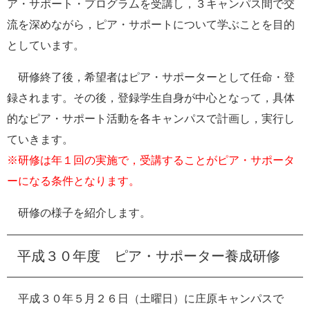
ア・サポート・プログラムを受講し，３キャンパス間で交
e
流を深めながら，ピア・サポートについて学ぶことを目的
カ
ス
としています。
タ
ム
研修終了後，希望者はピア・サポーターとして任命・登
検
索
録されます。その後，登録学生自身が中心となって，具体
的なピア・サポート活動を各キャンパスで計画し，実行し
ていきます。
※研修は年１回の実施で，受講することがピア・サポータ
ーになる条件となります。
研修の様子を紹介します。
平成３０年度 ピア・サポーター養成研修
平成３０年５月２６日（土曜日）に庄原キャンパスで