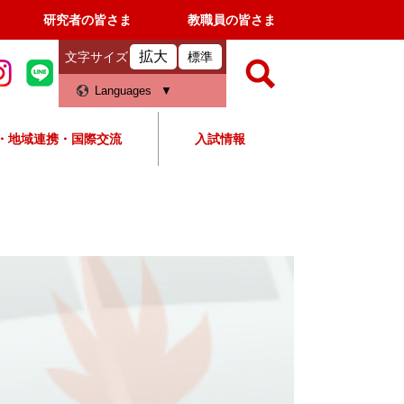
研究者の皆さま
教職員の皆さま
拡大
文字サイズ
標準
検
Languages
索
・地域連携・国際交流
入試情報
すべて
ページ
PDF
検
索
対
象