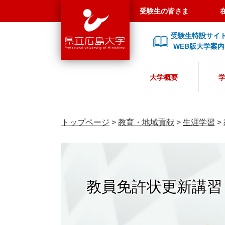
県
ペ
メ
受験生の皆さま
立
ー
ニ
広
ジ
ュ
受験生特設サイ
島
の
ー
WEB版大学案内
大
先
を
学
頭
飛
大学概要
で
ば
す
し
。
て
本
トップページ
>
教育・地域貢献
>
生涯学習
>
文
へ
教員免許状更新講習