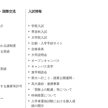
・国際交流
入試情報
紹介
学部入試
専攻科入試
大学院入試
出願・入学手続サイト
関わる諸制度
合格発表
よる実績
大学説明会
付
オープンキャンパス
キャンパス見学
択実績
進学相談会
県大へ行こう－授業公開週間－
高大接続・連携事業
対する兼業等許可
「受験上の配慮」等について
特例措置について
ター
入学者選抜試験における個人成
績の開示