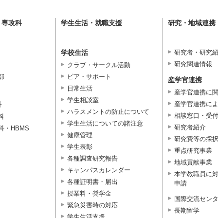
・専攻科
学生生活・就職支援
研究・地域連携
学校生活
研究者・研究
研究関連情報
クラブ・サークル活動
部
ピア・サポート
産学官連携
日常生活
産学官連携に
学生相談室
科
産学官連携に
ハラスメントの防止について
相談窓口・受
科
学生生活についての諸注意
研究者紹介
科・HBMS
健康管理
研究費等の採
学生表彰
重点研究事業
各種調査研究報告
地域貢献事業
キャンパスカレンダー
本学教職員に
各種証明書・届出
申請
授業料・奨学金
国際交流セン
緊急災害時の対応
長期留学
学生生活支援