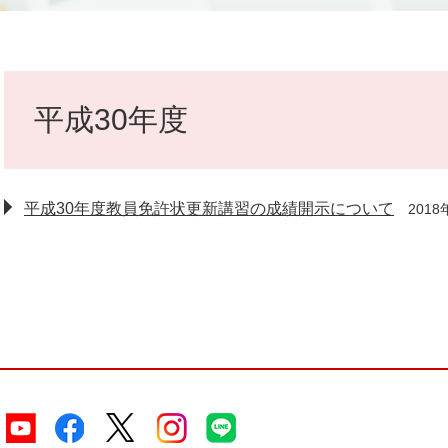
本
文
平成30年度
平成30年度教員免許状更新講習の成績開示について
201