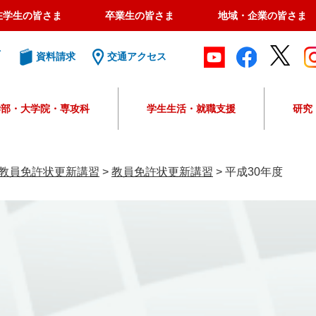
在学生の皆さま
卒業生の皆さま
地域・企業の皆さま
ト
資料請求
交通アクセス
学部・大学院・専攻科
学生生活・就職支援
研究
G
o
o
教員免許状更新講習
>
教員免許状更新講習
>
平成30年度
g
l
e
カ
ス
タ
ム
検
索