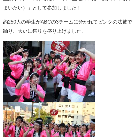
e
まいたい）」として参加しました！
カ
ス
約250人の学生がABCの3チームに分かれてピンクの法被で
タ
ム
踊り、大いに祭りを盛り上げました。
検
索