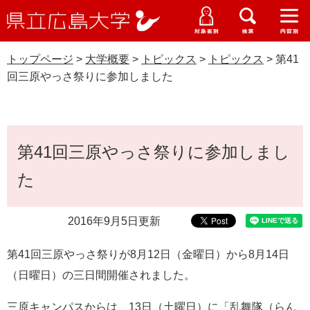
県
ペ
メ
立
ー
ニ
メ
メ
メ
受験生特設サイト
広
ニ
ニ
ニ
ジ
ュ
WEB版大学案内
島
ュ
ュ
ュ
トップページ
>
大学概要
>
トピックス
>
トピックス
>
第41
の
ー
大学概要
受験生の皆さま
大
ー
ー
ー
学
回三原やっさ祭りに参加しました
先
を
資料請求
頭
飛
在学生の皆さま
学部・大学院・専攻科
トピックス
で
ば
交通アクセス
す
し
本
卒業生の皆さま
学生生活・就職支援
。
て
第41回三原やっさ祭りに参加しまし
文
本
地域・企業の皆さま
た
研究・地域連携・国際交流
文
Languages
へ
研究者の皆さま
English
中文簡体
中文繁体
한국어
日本語
入試情報
2016年9月5日更新
教職員の皆さま
第41回三原やっさ祭りが8月12日（金曜日）から8月14日
G
o
（日曜日）の三日間開催されました。
o
すべて
ページ
PDF
g
三原キャンパスからは、13日（土曜日）に「乱舞隊（らん
l