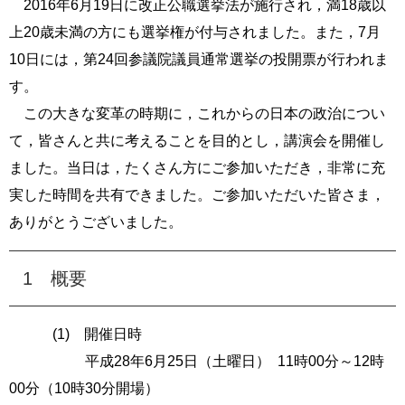
2016年6月19日に改正公職選挙法が施行され，満18歳以
e
上20歳未満の方にも選挙権が付与されました。また，7月
カ
ス
10日には，第24回参議院議員通常選挙の投開票が行われま
タ
す。
ム
検
この大きな変革の時期に，これからの日本の政治につい
索
て，皆さんと共に考えることを目的とし，講演会を開催し
ました。当日は，たくさん方にご参加いただき，非常に充
実した時間を共有できました。ご参加いただいた皆さま，
ありがとうございました。
1 概要
(1) 開催日時
平成
28
年
6
月
25
日（土曜日）
11
時
00
分～
12
時
00
分（
10
時
30
分開場）