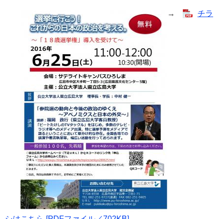
→
チラ
シはこちら [PDFファイル／702KB]