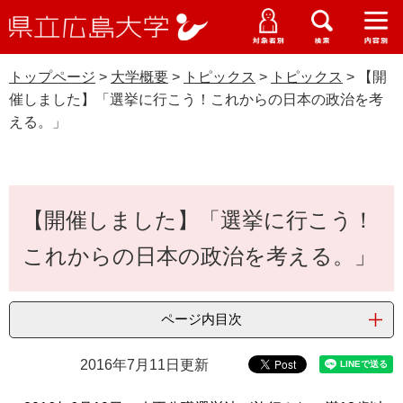
県
ペ
メ
立
ー
ニ
メ
メ
メ
受験生特設サイト
広
ニ
ニ
ニ
ジ
ュ
WEB版大学案内
島
ュ
ュ
ュ
トップページ
>
大学概要
>
トピックス
>
トピックス
>
【開
の
ー
大学概要
受験生の皆さま
大
ー
ー
ー
学
催しました】「選挙に行こう！これからの日本の政治を考
先
を
資料請求
える。」
頭
飛
在学生の皆さま
学部・大学院・専攻科
で
ば
トピックス
交通アクセス
す
し
卒業生の皆さま
学生生活・就職支援
。
て
本
本
【開催しました】「選挙に行こう！
文
地域・企業の皆さま
研究・地域連携・国際交流
文
Languages
これからの日本の政治を考える。」
へ
研究者の皆さま
English
中文簡体
中文繁体
한국어
日本語
入試情報
ページ内目次
教職員の皆さま
G
o
2016年7月11日更新
o
すべて
ページ
PDF
g
l