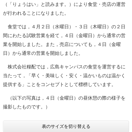
（「りょうはい」と読みます。）により食堂・売店の運営
e
カ
が行われることになりました。
ス
タ
食堂では，４月２日（水曜日）・３日（木曜日）の２日
ム
検
間にわたる試験営業を経て，４日（金曜日）から通常の営
索
業を開始しました。また，売店についても，４日（金曜
日）から通常の営業を開始しました。
株式会社糧配では，広島キャンパスの食堂を運営するに
当たって，「早く・美味しく・安く・温かいものは温かく
提供する」ことをコンセプトとして標榜しています。
（以下の写真は，４日（金曜日）の昼休憩の際の様子を
撮影したものです。）
表のサイズを切り替える