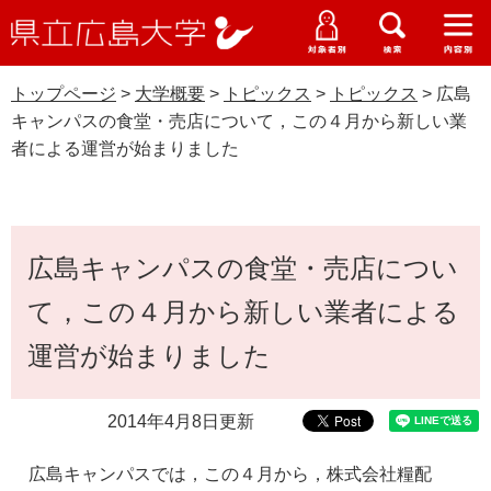
県
ペ
メ
立
ー
ニ
メ
メ
メ
受験生特設サイト
広
ニ
ニ
ニ
ジ
ュ
WEB版大学案内
島
ュ
ュ
ュ
トップページ
>
大学概要
>
トピックス
>
トピックス
>
広島
の
ー
大学概要
受験生の皆さま
大
ー
ー
ー
学
キャンパスの食堂・売店について，この４月から新しい業
先
を
資料請求
者による運営が始まりました
頭
飛
在学生の皆さま
学部・大学院・専攻科
で
ば
トピックス
交通アクセス
す
し
卒業生の皆さま
学生生活・就職支援
。
て
本
本
広島キャンパスの食堂・売店につい
文
地域・企業の皆さま
研究・地域連携・国際交流
文
Languages
て，この４月から新しい業者による
へ
研究者の皆さま
English
中文簡体
中文繁体
한국어
日本語
入試情報
運営が始まりました
教職員の皆さま
G
2014年4月8日更新
o
o
すべて
ページ
PDF
g
広島キャンパスでは，この４月から，株式会社糧配
l