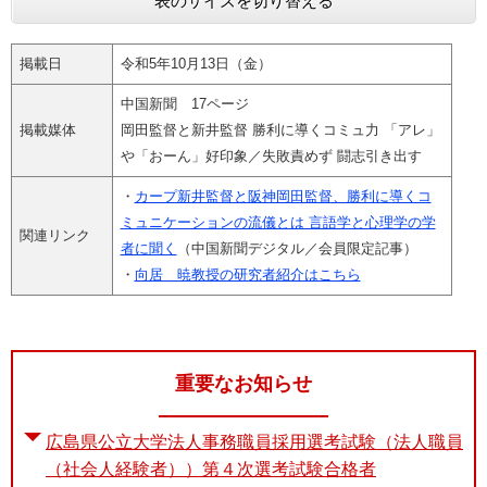
表のサイズを切り替える
e
カ
掲載日
令和5年10月13日（金）
ス
タ
中国新聞 17ページ
ム
検
掲載媒体
岡田監督と新井監督 勝利に導くコミュ力 「アレ」
索
や「おーん」好印象／失敗責めず 闘志引き出す
・
カープ新井監督と阪神岡田監督、勝利に導くコ
ミュニケーションの流儀とは 言語学と心理学の学
関連リンク
者に聞く​​
（中国新聞デジタル／会員限定記事）
・
向居 暁教授の研究者紹介はこちら
重要なお知らせ
広島県公立大学法人事務職員採用選考試験（法人職員
（社会人経験者））第４次選考試験合格者