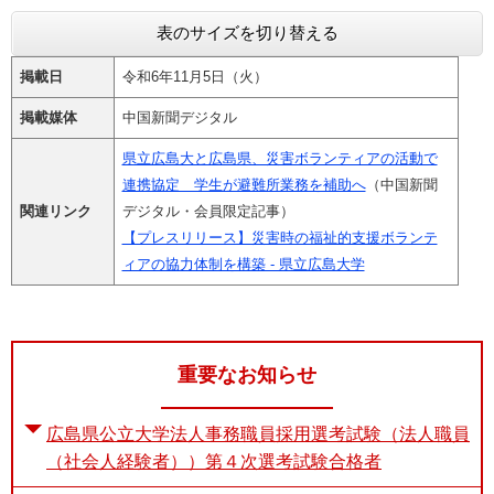
表のサイズを切り替える
掲載日
令和6年11月5日（火）
掲載媒体
中国新聞デジタル
県立広島大と広島県、災害ボランティアの活動で
連携協定 学生が避難所業務を補助へ
（中国新聞
関連リンク
デジタル・会員限定記事）
【プレスリリース】災害時の福祉的支援ボランテ
ィアの協力体制を構築 - 県立広島大学
重要なお知らせ
広島県公立大学法人事務職員採用選考試験（法人職員
（社会人経験者））第４次選考試験合格者