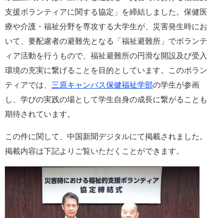
タ
支援ボランティアに関する協定」を締結しました。保健医
ム
検
療や介護・福祉分野を専攻する大学生が、災害発生時にお
索
いて、要配慮者の避難先となる「福祉避難所」でボランテ
ィア活動を行うもので、福祉避難所の円滑な開設及び受入
環境の充実に繋げることを目的としています。このボラン
ティアでは、
三原キャンパス保健福祉学部
の学生が参画
し、学びの実践の場として学生自身の成長に繋がることも
期待されています。
この件に関して、中国新聞デジタルにて掲載されました。
掲載内容は下記よりご覧いただくことができます。