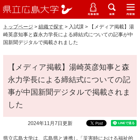
県
ペ
メ
立
ー
ニ
メ
メ
メ
受験生特設サイト
広
ニ
ニ
ニ
ジ
ュ
WEB版大学案内
島
ュ
ュ
ュ
トップページ
>
組織で探す
>
入試課
>
【メディア掲載】湯
の
ー
大学概要
受験生の皆さま
大
ー
ー
ー
学
崎英彦知事と森永力学長による締結式についての記事が中
先
を
資料請求
国新聞デジタルで掲載されました
頭
飛
在学生の皆さま
学部・大学院・専攻科
で
ば
交通アクセス
す
し
本
卒業生の皆さま
学生生活・就職支援
【メディア掲載】湯崎英彦知事と森
。
て
文
本
地域・企業の皆さま
永力学長による締結式についての記
研究・地域連携・国際交流
文
へ
事が中国新聞デジタルで掲載されま
G
研究者の皆さま
入試情報
o
した
o
すべて
ページ
PDF
g
教職員の皆さま
l
e
2024年11月7日更新
カ
ス
県立広島大学は、広島県と連携し「災害時における福祉的