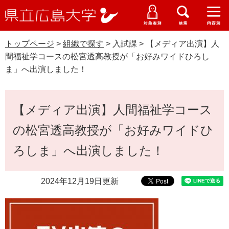
県
ペ
メ
立
ー
ニ
メ
メ
メ
受験生特設サイト
広
ニ
ニ
ニ
ジ
ュ
WEB版大学案内
島
ュ
ュ
ュ
トップページ
>
組織で探す
>
入試課
>
【メディア出演】人
の
ー
大学概要
受験生の皆さま
大
ー
ー
ー
学
間福祉学コースの松宮透高教授が「お好みワイドひろし
先
を
資料請求
ま」へ出演しました！
頭
飛
在学生の皆さま
学部・大学院・専攻科
で
ば
交通アクセス
す
し
本
卒業生の皆さま
学生生活・就職支援
【メディア出演】人間福祉学コース
。
て
文
本
地域・企業の皆さま
の松宮透高教授が「お好みワイドひ
研究・地域連携・国際交流
文
Languages
へ
ろしま」へ出演しました！
研究者の皆さま
English
中文簡体
中文繁体
한국어
日本語
入試情報
2024年12月19日更新
教職員の皆さま
G
o
o
すべて
ページ
PDF
g
l