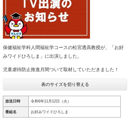
e
カ
ス
タ
ム
検
索
保健福祉学科人間福祉学コースの松宮透高教授が、「お好
みワイドひろしま」に出演しました。
児童虐待防止推進月間ついて取材していただきました！
表のサイズを切り替える
放送日時
令和6年11月12日（火）
番組名
お好みワイドひろしま