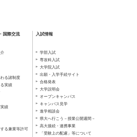
・国際交流
入試情報
紹介
学部入試
専攻科入試
大学院入試
出願・入学手続サイト
関わる諸制度
合格発表
よる実績
大学説明会
付
オープンキャンパス
キャンパス見学
択実績
進学相談会
県大へ行こう－授業公開週間－
高大接続・連携事業
対する兼業等許可
「受験上の配慮」等について