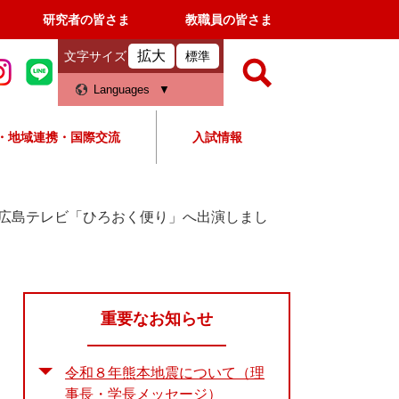
研究者の皆さま
教職員の皆さま
拡大
文字サイズ
標準
検
Languages
索
・地域連携・国際交流
入試情報
すべて
ページ
PDF
検
索
広島テレビ「ひろおく便り」へ出演しまし
対
象
重要なお知らせ
令和８年熊本地震について（理
事長・学長メッセージ）