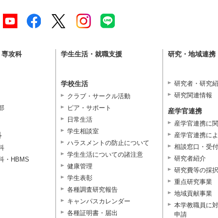
・専攻科
学生生活・就職支援
研究・地域連携
学校生活
研究者・研究
研究関連情報
クラブ・サークル活動
部
ピア・サポート
産学官連携
日常生活
産学官連携に
学生相談室
科
産学官連携に
ハラスメントの防止について
相談窓口・受
科
学生生活についての諸注意
研究者紹介
科・HBMS
健康管理
研究費等の採
学生表彰
重点研究事業
各種調査研究報告
地域貢献事業
キャンパスカレンダー
本学教職員に
各種証明書・届出
申請