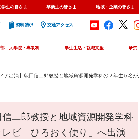
在学生の皆さま
卒業生の皆さま
地域・企業の皆さま
ト
資料請求
交通アクセス
学部・大学院・専攻科
学生生活・就職支援
研究
G
o
o
ィア出演】荻田信二郎教授と地域資源開発学科の２年生５名が
g
l
e
カ
ス
田信二郎教授と地域資源開発学科
タ
ム
検
テレビ「ひろおく便り」へ出演
索