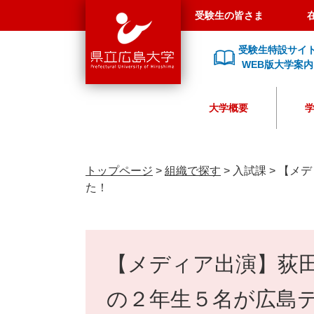
県
ペ
メ
受験生の皆さま
立
ー
ニ
広
ジ
ュ
受験生特設サイ
島
の
ー
WEB版大学案内
大
先
を
学
頭
飛
大学概要
で
ば
す
し
。
て
本
トップページ
>
組織で探す
>
入試課
>
【メデ
文
た！
へ
本
文
【メディア出演】荻
の２年生５名が広島