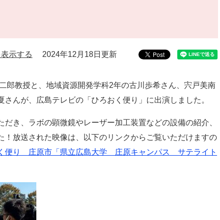
を表示する
2024年12月18日更新
信二郎教授と、地域資源開発学科2年の古川歩希さん、宍戸美南
夏さんが、広島テレビの「ひろおく便り」に出演しました。
ただき、ラボの顕微鏡やレーザー加工装置などの設備の紹介、
た！放送された映像は、以下のリンクからご覧いただけますの
く便り 庄原市「県立広島大学 庄原キャンパス サテライト