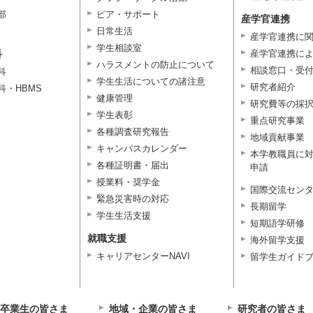
部
ピア・サポート
産学官連携
日常生活
産学官連携に
学生相談室
科
産学官連携に
ハラスメントの防止について
相談窓口・受
科
学生生活についての諸注意
研究者紹介
科・HBMS
健康管理
研究費等の採
学生表彰
重点研究事業
各種調査研究報告
地域貢献事業
キャンパスカレンダー
本学教職員に
各種証明書・届出
申請
授業料・奨学金
国際交流セン
緊急災害時の対応
長期留学
学生生活支援
短期語学研修
就職支援
海外留学支援
キャリアセンターNAVI
留学生ガイド
卒業生の皆さま
地域・企業の皆さま
研究者の皆さま