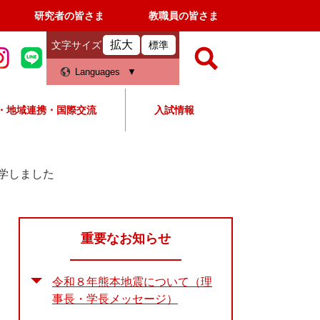
研究者の皆さま
教職員の皆さま
拡大
文字サイズ
標準
検
Languages
索
・地域連携・国際交流
入試情報
すべて
ページ
PDF
検
索
見学しました
対
象
重要なお知らせ
令和８年熊本地震について（理
事長・学長メッセージ）