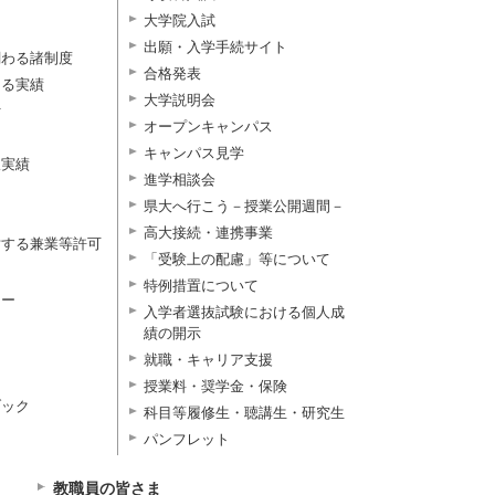
大学院入試
出願・入学手続サイト
関わる諸制度
合格発表
よる実績
大学説明会
付
オープンキャンパス
キャンパス見学
択実績
進学相談会
県大へ行こう－授業公開週間－
高大接続・連携事業
対する兼業等許可
「受験上の配慮」等について
特例措置について
ター
入学者選抜試験における個人成
績の開示
就職・キャリア支援
授業料・奨学金・保険
ブック
科目等履修生・聴講生・研究生
パンフレット
教職員の皆さま