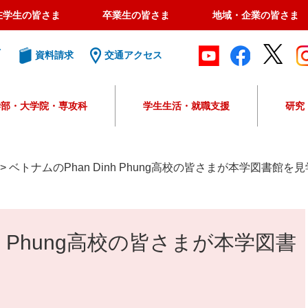
在学生の皆さま
卒業生の皆さま
地域・企業の皆さま
ト
資料請求
交通アクセス
学部・大学院・専攻科
学生生活・就職支援
研究
G
o
o
>
ベトナムのPhan Dinh Phung高校の皆さまが本学図書館を
g
l
e
カ
nh Phung高校の皆さまが本学図書
ス
タ
ム
検
索