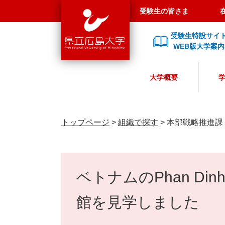
県
ペ
メ
受験生の皆さま
立
ー
ニ
広
ジ
ュ
受験生特設サイ
島
の
ー
WEB版大学案内
大
先
を
学
頭
飛
大学概要
で
ば
す
し
。
て
本
トップページ
>
組織で探す
>
本部戦略推進課
文
へ
本
文
ベトナムのPhan Di
館を見学しました