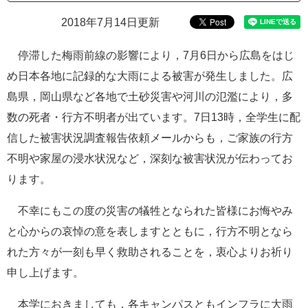
e
2018年7月14日更新
カ
ス
タ
停滞した梅雨前線の影響により，
7
月
6
日から広島をはじ
ム
め日本各地に記録的な大雨による被害が発生しました。広
検
索
島県，岡山県など各地で土砂災害や河川の氾濫により，多
数の死者・行方不明者が出ています。
7
日
13
時，全学生に配
信した被害状況調査報告依頼メールからも，ご家族の行方
不明や家屋の浸水状況など，深刻な被害状況が伝わってお
ります。
不
幸にもこの度の災害の犠牲となられた皆様にお悔やみ
と心からの哀悼の意を表しますとともに，行方不明となら
れた方々が一刻も早く救助されることを，衷心よりお祈り
申し上げます。
本学におきましても，各キャンパスともインフラに大雨