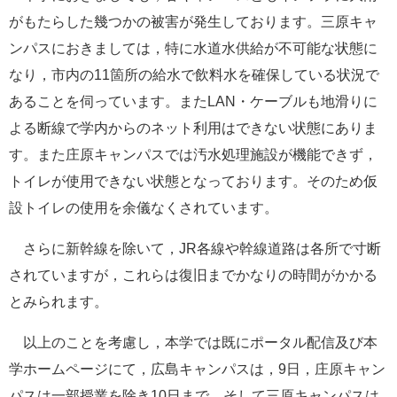
がもたらした幾つかの被害が発生しております。三原キャ
ンパスにおきましては，特に水道水供給が不可能な状態に
なり，市内の
11
箇所の給水で飲料水を確保している状況で
あることを伺っています。また
LAN
・ケーブルも地滑りに
よる断線で学内からのネット利用はできない状態にありま
す。また庄原キャンパスでは汚水処理施設が機能できず，
トイレが使用できない状態となっております。そのため仮
設トイレの使用を余儀なくされています。
さらに新幹線を除いて，
JR
各線や幹線道路は各所で寸断
されていますが，これらは復旧までかなりの時間がかかる
とみられます。
以上のことを考慮し，本学では既にポータル配信及び本
学ホームページにて，広島キャンパスは，
9
日，庄原キャン
パスは一部授業を除き
10
日まで，そして三原キャンパスは