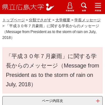
県
ペ
メ
立
ー
ニ
メ
メ
メ
受験生特設サイト
広
ニ
ニ
ニ
ジ
ュ
WEB版大学案内
島
ュ
ュ
ュ
トップページ
>
分類でさがす
>
大学概要
>
学長メッセージ
の
ー
大学概要
受験生の皆さま
大
ー
ー
ー
学
>
「平成３０年７月豪雨」に関する学長からのメッセージ
先
を
資料請求
（Message from President as to the storm of rain on July,
頭
飛
在学生の皆さま
学部・大学院・専攻科
2018）
で
ば
交通アクセス
す
し
卒業生の皆さま
学生生活・就職支援
。
て
本
「平成３０年７月豪雨」に関する学
本
文
地域・企業の皆さま
研究・地域連携・国際交流
文
長からのメッセージ（Message from
Languages
へ
研究者の皆さま
English
中文簡体
中文繁体
한국어
日本語
入試情報
President as to the storm of rain on
July, 2018）
教職員の皆さま
G
o
o
すべて
ページ
PDF
g
ページ内目次
l