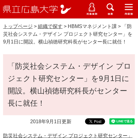
県
ペ
メ
立
ー
ニ
メ
メ
メ
受験生特設サイト
広
ニ
ニ
ニ
ジ
ュ
WEB版大学案内
島
ュ
ュ
ュ
トップページ
>
組織で探す
>
HBMSマネジメント課
>
「防
の
ー
大学概要
受験生の皆さま
大
ー
ー
ー
学
災社会システム・デザイン プロジェクト研究センター」を
先
を
資料請求
9月1日に開設。横山禎徳研究科長がセンター長に就任！
頭
飛
在学生の皆さま
学部・大学院・専攻科
で
ば
交通アクセス
す
し
本
卒業生の皆さま
学生生活・就職支援
「防災社会システム・デザイン プロ
。
て
文
本
地域・企業の皆さま
ジェクト研究センター」を9月1日に
研究・地域連携・国際交流
文
Languages
へ
開設。横山禎徳研究科長がセンター
研究者の皆さま
English
中文簡体
中文繁体
한국어
日本語
入試情報
長に就任！
教職員の皆さま
G
o
2018年9月1日更新
o
すべて
ページ
PDF
g
防災社会システム・デザイン プロジェクト研究センター」
l