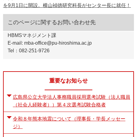
を9月1日に開設。横山禎徳研究科長がセンター長に就任！
e
カ
ス
このページに関するお問い合わせ先
タ
ム
HBMSマネジメント課
検
索
E-mail: mba-office@pu-hiroshima.ac.jp
Tel：082-251-9726
重要なお知らせ
広島県公立大学法人事務職員採用選考試験（法人職員
（社会人経験者））第４次選考試験合格者
令和８年熊本地震について（理事長・学長メッセー
ジ）