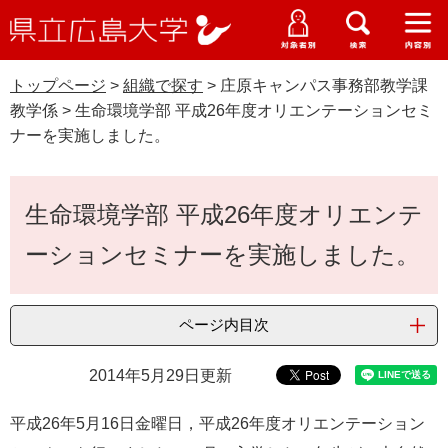
県
ペ
メ
立
ー
ニ
メ
メ
メ
受験生特設サイト
広
ニ
ニ
ニ
ジ
ュ
WEB版大学案内
島
ュ
ュ
ュ
トップページ
>
組織で探す
>
庄原キャンパス事務部教学課
の
ー
大学概要
受験生の皆さま
大
ー
ー
ー
学
教学係
>
生命環境学部 平成26年度オリエンテーションセミ
先
を
資料請求
ナーを実施しました。
頭
飛
在学生の皆さま
学部・大学院・専攻科
で
ば
交通アクセス
す
し
本
卒業生の皆さま
学生生活・就職支援
生命環境学部 平成26年度オリエンテ
。
て
文
本
地域・企業の皆さま
ーションセミナーを実施しました。
研究・地域連携・国際交流
文
Languages
へ
研究者の皆さま
English
中文簡体
中文繁体
한국어
日本語
入試情報
ページ内目次
教職員の皆さま
G
2014年5月29日更新
o
o
すべて
ページ
PDF
平成26年5月16日金曜日，平成26年度オリエンテーション
g
l