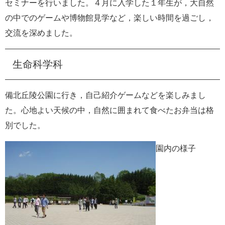
セミナーを行いました。４月に入学した１年生が，大自然
e
の中でのゲームや博物館見学など，楽しい時間を過ごし，
カ
ス
交流を深めました。
タ
ム
検
生命科学科
索
備北丘陵公園に行き，自己紹介ゲームなどを楽しみまし
た。心地よい天候の中，自然に囲まれて食べたお弁当は格
別でした。
園内の様子