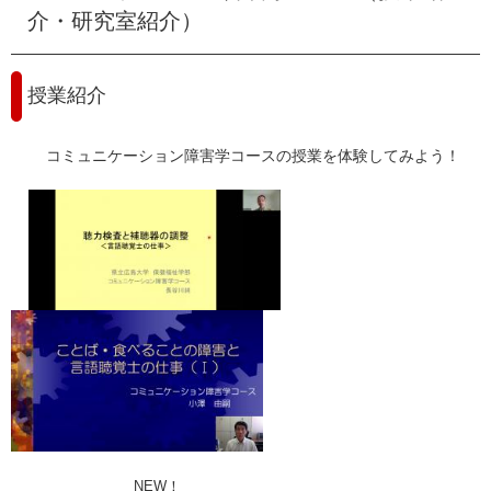
介・研究室紹介）
e
カ
ス
タ
授業紹介
ム
検
索
コミュニケーション障害学コースの授業を体験してみよう！
NEW！