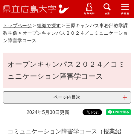
県
ペ
メ
立
ー
ニ
メ
メ
メ
受験生特設サイト
広
ニ
ニ
ニ
ジ
ュ
WEB版大学案内
島
ュ
ュ
ュ
トップページ
>
組織で探す
>
三原キャンパス事務部教学課
の
ー
大学概要
受験生の皆さま
大
ー
ー
ー
学
教学係
>
オープンキャンパス２０２４／コミュニケーショ
先
を
資料請求
ン障害学コース
頭
飛
在学生の皆さま
学部・大学院・専攻科
で
ば
交通アクセス
す
し
本
卒業生の皆さま
学生生活・就職支援
オープンキャンパス２０２４／コミ
。
て
文
本
地域・企業の皆さま
ュニケーション障害学コース
研究・地域連携・国際交流
文
Languages
へ
研究者の皆さま
English
中文簡体
中文繁体
한국어
日本語
入試情報
ページ内目次
教職員の皆さま
G
2024年5月30日更新
o
o
すべて
ページ
PDF
g
コミュニケーション障害学コース（授業紹
l