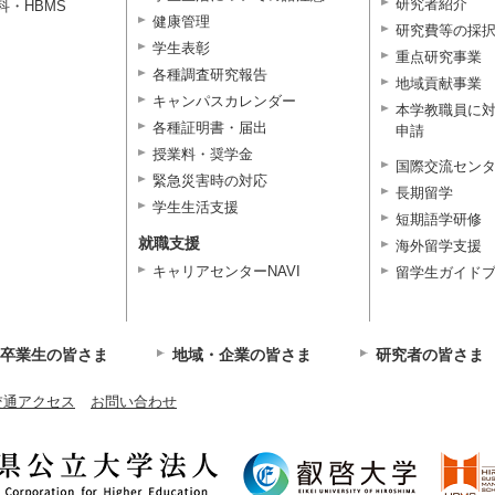
研究者紹介
科・HBMS
健康管理
研究費等の採
学生表彰
重点研究事業
各種調査研究報告
地域貢献事業
キャンパスカレンダー
本学教職員に
各種証明書・届出
申請
授業料・奨学金
国際交流セン
緊急災害時の対応
長期留学
学生生活支援
短期語学研修
就職支援
海外留学支援
キャリアセンターNAVI
留学生ガイド
卒業生の皆さま
地域・企業の皆さま
研究者の皆さま
交通アクセス
お問い合わせ