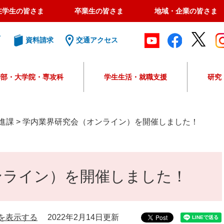
在学生の皆さま
卒業生の皆さま
地域・企業の皆さま
ト
資料請求
交通アクセス
学部・大学院・専攻科
学生生活・就職支援
研究
G
o
o
進課
>
学内業界研究会（オンライン）を開催しました！
g
l
e
カ
ンライン）を開催しました！
ス
タ
ム
検
索
を表示する
2022年2月14日更新