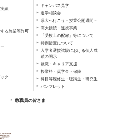
キャンパス見学
択実績
進学相談会
県大へ行こう－授業公開週間－
高大接続・連携事業
対する兼業等許可
「受験上の配慮」等について
特例措置について
ター
入学者選抜試験における個人成
績の開示
就職・キャリア支援
授業料・奨学金・保険
ブック
科目等履修生・聴講生・研究生
パンフレット
教職員の皆さま