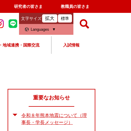
研究者の皆さま
教職員の皆さま
拡大
文字サイズ
標準
検
Languages
索
・地域連携・国際交流
入試情報
すべて
ページ
PDF
検
索
対
象
重要なお知らせ
令和８年熊本地震について（理
事長・学長メッセージ）