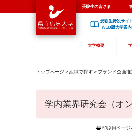
県
ペ
メ
受験生の皆さま
立
ー
ニ
広
ジ
ュ
受験生特設サイ
島
の
ー
WEB版大学案内
大
先
を
学
頭
飛
大学概要
で
ば
す
し
。
て
本
トップページ
>
組織で探す
>
ブランド企画推
文
へ
本
文
学内業界研究会（オ
印刷用ページ