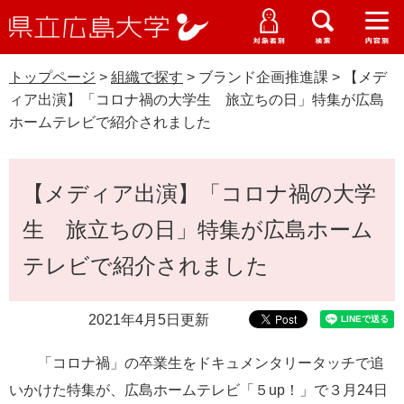
県
ペ
メ
立
ー
ニ
メ
メ
メ
受験生特設サイト
広
ニ
ニ
ニ
ジ
ュ
WEB版大学案内
島
ュ
ュ
ュ
トップページ
>
組織で探す
>
ブランド企画推進課
>
【メデ
の
ー
大学概要
受験生の皆さま
大
ー
ー
ー
学
ィア出演】「コロナ禍の大学生 旅立ちの日」特集が広島
先
を
資料請求
ホームテレビで紹介されました
頭
飛
在学生の皆さま
学部・大学院・専攻科
で
ば
交通アクセス
す
し
本
卒業生の皆さま
学生生活・就職支援
【メディア出演】「コロナ禍の大学
。
て
文
本
地域・企業の皆さま
生 旅立ちの日」特集が広島ホーム
研究・地域連携・国際交流
文
Languages
へ
テレビで紹介されました
研究者の皆さま
English
中文簡体
中文繁体
한국어
日本語
入試情報
2021年4月5日更新
教職員の皆さま
G
o
「コロナ禍」の卒業生をドキュメンタリータッチで追
o
すべて
ページ
PDF
g
いかけた特集が、広島ホームテレビ「５up！」で３月24日
l