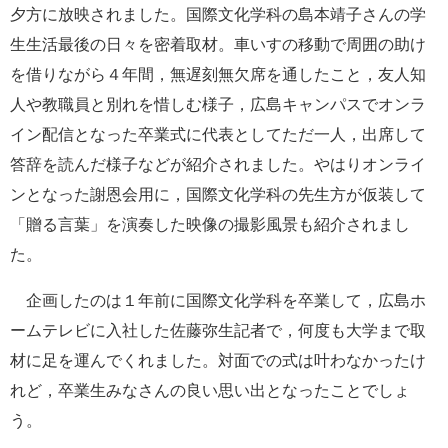
夕方に放映されました。国際文化学科の島本靖子さんの学
e
カ
生生活最後の日々を密着取材。車いすの移動で周囲の助け
ス
を借りながら４年間，無遅刻無欠席を通したこと，友人知
タ
ム
人や教職員と別れを惜しむ様子，広島キャンパスでオンラ
検
イン配信となった卒業式に代表としてただ一人，出席して
索
答辞を読んだ様子などが紹介されました。やはりオンライ
ンとなった謝恩会用に，国際文化学科の先生方が仮装して
「贈る言葉」を演奏した映像の撮影風景も紹介されまし
た。
企画したのは１年前に国際文化学科を卒業して，広島ホ
ームテレビに入社した佐藤弥生記者で，何度も大学まで取
材に足を運んでくれました。対面での式は叶わなかったけ
れど，卒業生みなさんの良い思い出となったことでしょ
う。