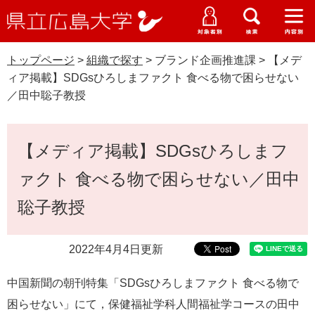
県
ペ
メ
立
ー
ニ
メ
メ
メ
受験生特設サイト
広
ニ
ニ
ニ
ジ
ュ
WEB版大学案内
島
ュ
ュ
ュ
トップページ
>
組織で探す
>
ブランド企画推進課
>
【メデ
の
ー
大学概要
受験生の皆さま
大
ー
ー
ー
学
ィア掲載】SDGsひろしまファクト 食べる物で困らせない
先
を
資料請求
／田中聡子教授
頭
飛
在学生の皆さま
学部・大学院・専攻科
で
ば
交通アクセス
す
し
本
卒業生の皆さま
学生生活・就職支援
【メディア掲載】SDGsひろしまフ
。
て
文
本
地域・企業の皆さま
ァクト 食べる物で困らせない／田中
研究・地域連携・国際交流
文
Languages
へ
聡子教授
研究者の皆さま
English
中文簡体
中文繁体
한국어
日本語
入試情報
2022年4月4日更新
教職員の皆さま
G
o
中国新聞の朝刊特集「SDGsひろしまファクト 食べる物で
o
すべて
ページ
PDF
g
困らせない」にて，保健福祉学科人間福祉学コースの田中
l