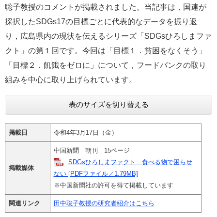
聡子教授のコメントが掲載されました。当記事は，国連が
e
カ
採択したSDGs17の目標ごとに代表的なデータを振り返
ス
り，広島県内の現状を伝えるシリーズ「SDGsひろしまファ
タ
ム
クト」の第１回です。今回は「目標１．貧困をなくそう」
検
「目標２．飢餓をゼロに」について，フードバンクの取り
索
組みを中心に取り上げられています。
表のサイズを切り替える
掲載日
令和4年3月17日（金）
中国新聞 朝刊 15ページ
SDGsひろしまファクト 食べる物で困らせ
掲載媒体
ない [PDFファイル／1.79MB]
※中国新聞社の許可を得て掲載しています
関連リンク
田中聡子教授の研究者紹介はこちら