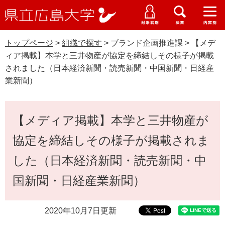
県
ペ
メ
立
ー
ニ
メ
メ
メ
受験生特設サイト
広
ニ
ニ
ニ
ジ
ュ
WEB版大学案内
島
ュ
ュ
ュ
トップページ
>
組織で探す
>
ブランド企画推進課
>
【メデ
の
ー
大学概要
受験生の皆さま
大
ー
ー
ー
学
ィア掲載】本学と三井物産が協定を締結しその様子が掲載
先
を
資料請求
されました（日本経済新聞・読売新聞・中国新聞・日経産
頭
飛
在学生の皆さま
学部・大学院・専攻科
業新聞）
で
ば
交通アクセス
す
し
卒業生の皆さま
学生生活・就職支援
。
て
本
【メディア掲載】本学と三井物産が
本
文
地域・企業の皆さま
研究・地域連携・国際交流
文
協定を締結しその様子が掲載されま
Languages
へ
研究者の皆さま
English
中文簡体
中文繁体
한국어
日本語
入試情報
した（日本経済新聞・読売新聞・中
国新聞・日経産業新聞）
教職員の皆さま
G
o
o
すべて
ページ
PDF
2020年10月7日更新
g
l