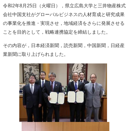
令和2年8月25日（火曜日），県立広島大学と三井物産株式
e
カ
会社中国支社がグローバルビジネスの人材育成と研究成果
ス
の事業化を推進・実現させ，地域経済をさらに発展させる
タ
ム
ことを目的として，戦略連携協定を締結しました。
検
索
その内容が，日本経済新聞，読売新聞，中国新聞，日経産
業新聞に取り上げられました。