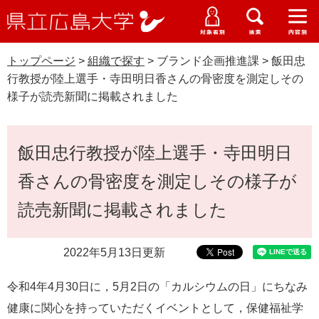
県
ペ
メ
立
ー
ニ
メ
メ
メ
受験生特設サイト
広
ニ
ニ
ニ
ジ
ュ
WEB版大学案内
島
ュ
ュ
ュ
トップページ
>
組織で探す
>
ブランド企画推進課
>
飯田忠
の
ー
大学概要
受験生の皆さま
大
ー
ー
ー
学
行教授が陸上選手・寺田明日香さんの骨密度を測定しその
先
を
資料請求
様子が読売新聞に掲載されました
頭
飛
在学生の皆さま
学部・大学院・専攻科
で
ば
交通アクセス
す
し
本
卒業生の皆さま
学生生活・就職支援
飯田忠行教授が陸上選手・寺田明日
。
て
文
本
地域・企業の皆さま
香さんの骨密度を測定しその様子が
研究・地域連携・国際交流
文
Languages
へ
読売新聞に掲載されました
研究者の皆さま
English
中文簡体
中文繁体
한국어
日本語
入試情報
2022年5月13日更新
教職員の皆さま
G
o
令和4年4月30日に，5月2日の「カルシウムの日」にちなみ
o
すべて
ページ
PDF
g
健康に関心を持っていただくイベントとして，保健福祉学
l