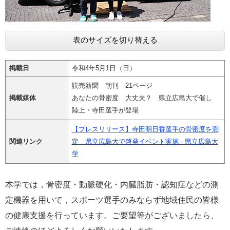
表のサイズを切り替える
掲載日
令和4年5月1日（日）
読売新聞 朝刊 21ページ
掲載媒体
あなたの骨密度 大丈夫？ 県立広島大で催し
陸上・寺田選手が登場
【プレスリリース】寺田明日香選手の骨密度を測
関連リンク
定 県立広島大で啓発イベント実施 - 県立広島大
学
本学では，⾻密度・動脈硬化・内臓脂肪・認知症などの測
定機器を用いて，スポーツ選⼿のみならず地域住⺠の皆様
の健康⽀援を⾏っています。ご要望等がございましたら、