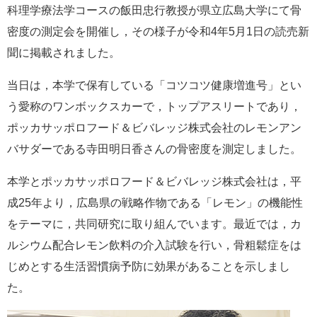
科理学療法学コースの飯田忠行教授が県立広島大学にて骨
e
カ
密度の測定会を開催し，その様子が令和4年5月1日の読売新
ス
聞に掲載されました。
タ
ム
検
当日は，本学で保有している「コツコツ健康増進号」とい
索
う愛称のワンボックスカーで，トップアスリートであり，
ポッカサッポロフード＆ビバレッジ株式会社のレモンアン
バサダーである寺田明日香さんの骨密度を測定しました。
本学とポッカサッポロフード＆ビバレッジ株式会社は，平
成25年より，広島県の戦略作物である「レモン」の機能性
をテーマに，共同研究に取り組んでいます。最近では，カ
ルシウム配合レモン飲料の介⼊試験を⾏い，⾻粗鬆症をは
じめとする⽣活習慣病予防に効果があることを⽰しまし
た。