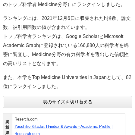
のトップ科学者 Medicine分野）にランクインしました。
e
カ
ス
ランキングには、2021年12月6日に収集されたh指数、論文
タ
数、被引用回数の値が含まれています。
ム
検
トップ科学者ランキングは、Google ScholarとMicrosoft
索
Academic Graphに登録されている166,880人の科学者を綿
密に調査し、Medicine分野の有力科学者を選出した信頼性
の高いリストとなります。
また、本学もTop Medicine Universities in Japanとして、82
位にランクインしました。
表のサイズを切り替える
Reserch.com
掲
Yasuhiko Kitadai: H-index & Awards - Academic Profile |
載
媒
Research.com