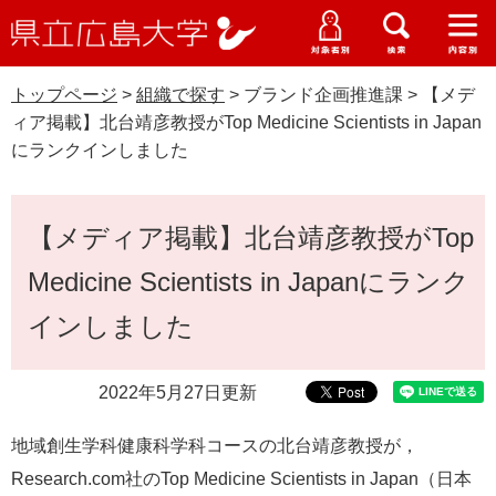
県
ペ
メ
立
ー
ニ
メ
メ
メ
受験生特設サイト
広
ニ
ニ
ニ
ジ
ュ
WEB版大学案内
島
ュ
ュ
ュ
トップページ
>
組織で探す
>
ブランド企画推進課
>
【メデ
の
ー
大学概要
受験生の皆さま
大
ー
ー
ー
学
ィア掲載】北台靖彦教授がTop Medicine Scientists in Japan
先
を
資料請求
にランクインしました
頭
飛
在学生の皆さま
学部・大学院・専攻科
で
ば
交通アクセス
す
し
本
卒業生の皆さま
学生生活・就職支援
【メディア掲載】北台靖彦教授がTop
。
て
文
本
地域・企業の皆さま
Medicine Scientists in Japanにランク
研究・地域連携・国際交流
文
Languages
へ
インしました
研究者の皆さま
English
中文簡体
中文繁体
한국어
日本語
入試情報
2022年5月27日更新
教職員の皆さま
G
o
地域創生学科健康科学科コースの北台靖彦教授が，
o
すべて
ページ
PDF
g
Research.com社のTop Medicine Scientists in Japan（日本
l