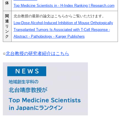
体
Top Medicine Scientists in - H-Index Ranking | Research.com
関
北台教授の最新の論文はこちらからご覧いただけます。
連
Low-Dose Alcohol-Induced Inhibition of Mouse Orthotopically
リ
Transplanted Tumors Is Associated with T-Cell Response -
ン
ク
Abstract - Pathobiology - Karger Publishers
○
北台教授の研究者紹介はこちら