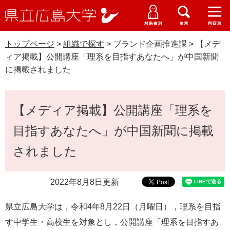
県
ペ
メ
立
ー
ニ
メ
メ
メ
受験生特設サイト
広
ニ
ニ
ニ
ジ
ュ
WEB版大学案内
島
ュ
ュ
ュ
トップページ
>
組織で探す
>
ブランド企画推進課
>
【メデ
の
ー
大学概要
受験生の皆さま
大
ー
ー
ー
学
ィア掲載】公開講座「理系を目指すあなたへ」が中国新聞
先
を
資料請求
に掲載されました
頭
飛
在学生の皆さま
学部・大学院・専攻科
で
ば
交通アクセス
す
し
本
卒業生の皆さま
学生生活・就職支援
【メディア掲載】公開講座「理系を
。
て
文
本
地域・企業の皆さま
目指すあなたへ」が中国新聞に掲載
研究・地域連携・国際交流
文
Languages
へ
されました
研究者の皆さま
English
中文簡体
中文繁体
한국어
日本語
入試情報
2022年8月8日更新
教職員の皆さま
G
o
県立広島大学は，令和4年8月22日（月曜日），理系を目指
o
すべて
ページ
PDF
g
す中学生・高校生を対象とし，公開講座「理系を目指すあ
l