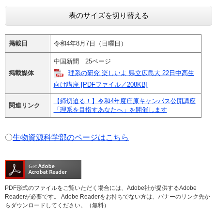
表のサイズを切り替える
掲載日
令和4年8月7日（日曜日）
中国新聞 25ページ
掲載媒体
理系の研究 楽しいよ 県立広島大 22日中高生
向け講座 [PDFファイル／208KB]
【締切迫る！】令和4年度庄原キャンパス公開講座
関連リンク
「理系を目指すあなたへ」を開催します
〇
生物資源科学部のページはこちら
PDF形式のファイルをご覧いただく場合には、Adobe社が提供するAdobe
Readerが必要です。
Adobe Readerをお持ちでない方は、バナーのリンク先か
らダウンロードしてください。（無料）