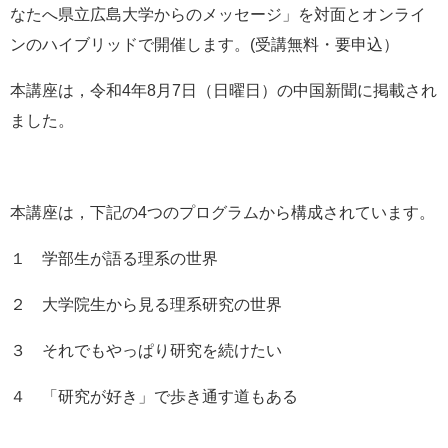
なたへ県立広島大学からのメッセージ」を対面とオンライ
e
カ
ンのハイブリッドで開催します。(受講無料・要申込）
ス
タ
本講座は，令和4年8月7日（日曜日）の中国新聞に掲載され
ム
検
ました。
索
本講座は，下記の4つのプログラムから構成されています。
１ 学部生が語る理系の世界
２ 大学院生から見る理系研究の世界
３ それでもやっぱり研究を続けたい
４ 「研究が好き」で歩き通す道もある