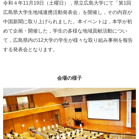
タ
令和４年11月19日（土曜日），県立広島大学にて「第1回
ム
広島県大学生地域連携活動発表会」を開催し，その内容が
検
索
中国新聞に取り上げられました。本イベントは，本学が初
めて企画・開催した，学生の多様な地域貢献活動につい
て，広島県内の12大学の学生が様々な取り組み事例を報告
する発表会となります。
会場の様子