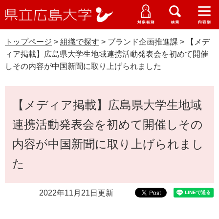
県
ペ
メ
立
ー
ニ
メ
メ
メ
受験生特設サイト
広
ニ
ニ
ニ
ジ
ュ
WEB版大学案内
島
ュ
ュ
ュ
トップページ
>
組織で探す
>
ブランド企画推進課
>
【メデ
の
ー
大学概要
受験生の皆さま
大
ー
ー
ー
学
ィア掲載】広島県大学生地域連携活動発表会を初めて開催
先
を
資料請求
しその内容が中国新聞に取り上げられました
頭
飛
在学生の皆さま
学部・大学院・専攻科
で
ば
交通アクセス
す
し
本
卒業生の皆さま
学生生活・就職支援
【メディア掲載】広島県大学生地域
。
て
文
本
地域・企業の皆さま
連携活動発表会を初めて開催しその
研究・地域連携・国際交流
文
へ
内容が中国新聞に取り上げられまし
G
研究者の皆さま
入試情報
o
た
o
すべて
ページ
PDF
g
教職員の皆さま
l
e
2022年11月21日更新
カ
ス