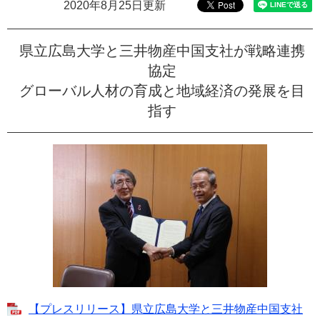
2020年8月25日更新
e
カ
ス
県立広島大学と三井物産中国支社が戦略連携
タ
協定
ム
検
グローバル人材の育成と地域経済の発展を目
索
指す
【プレスリリース】県立広島大学と三井物産中国支社