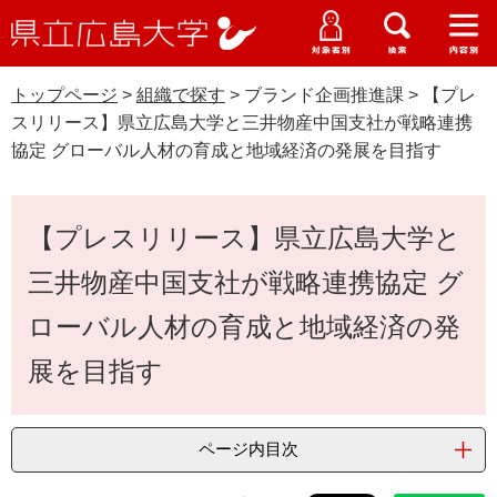
県
ペ
メ
立
ー
ニ
メ
メ
メ
受験生特設サイト
広
ニ
ニ
ニ
ジ
ュ
WEB版大学案内
島
ュ
ュ
ュ
トップページ
>
組織で探す
>
ブランド企画推進課
>
【プレ
の
ー
大学概要
受験生の皆さま
大
ー
ー
ー
学
スリリース】県立広島大学と三井物産中国支社が戦略連携
先
を
資料請求
協定 グローバル人材の育成と地域経済の発展を目指す
頭
飛
在学生の皆さま
学部・大学院・専攻科
で
ば
交通アクセス
す
し
本
卒業生の皆さま
学生生活・就職支援
【プレスリリース】県立広島大学と
。
て
文
本
地域・企業の皆さま
三井物産中国支社が戦略連携協定 グ
研究・地域連携・国際交流
文
Languages
へ
ローバル人材の育成と地域経済の発
研究者の皆さま
English
中文簡体
中文繁体
한국어
日本語
入試情報
展を目指す
教職員の皆さま
G
o
ページ内目次
o
すべて
ページ
PDF
g
l