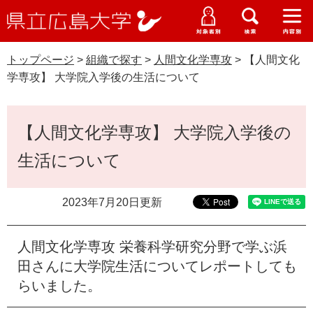
県
ペ
メ
立
ー
ニ
メ
メ
メ
受験生特設サイト
広
ニ
ニ
ニ
ジ
ュ
WEB版大学案内
島
ュ
ュ
ュ
トップページ
>
組織で探す
>
人間文化学専攻
>
【人間文化
の
ー
大学概要
受験生の皆さま
大
ー
ー
ー
学
学専攻】 大学院入学後の生活について
先
を
資料請求
頭
飛
在学生の皆さま
学部・大学院・専攻科
で
ば
本
交通アクセス
【人間文化学専攻】 大学院入学後の
す
し
文
卒業生の皆さま
学生生活・就職支援
。
て
生活について
本
地域・企業の皆さま
研究・地域連携・国際交流
文
Languages
へ
2023年7月20日更新
研究者の皆さま
English
中文簡体
中文繁体
한국어
日本語
入試情報
人間文化学専攻 栄養科学研究分野で学ぶ浜
教職員の皆さま
G
田さんに大学院生活についてレポートしても
o
らいました。
o
すべて
ページ
PDF
g
l