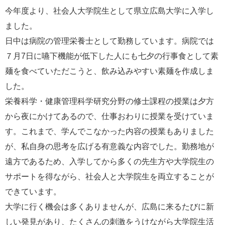
e
今年度より、社会人大学院生として県立広島大学に入学し
カ
ました。
ス
タ
日中は病院の管理栄養士として勤務しています。病院では
ム
７月7日に嚥下機能が低下した人にも七夕の行事食として素
検
索
麺を食べていただこうと、飲み込みやすい素麺を作成しま
した。
栄養科学・健康管理科学研究分野の修士課程の授業は夕方
から夜にかけてあるので、仕事おわりに授業を受けていま
す。これまで、学んでこなかった内容の授業もありました
が、私自身の思考を広げる有意義な内容でした。勤務地が
遠方であるため、入学してから多くの先生方や大学院生の
サポートを得ながら、社会人と大学院生を両立することが
できています。
大学に行く機会は多くありませんが、広島に来るたびに新
しい発見があり、たくさんの刺激をうけながら大学院生活