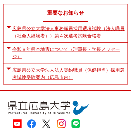
e
カ
重要なお知らせ
ス
タ
広島県公立大学法人事務職員採用選考試験（法人職員
ム
検
（社会人経験者））第４次選考試験合格者
索
令和８年熊本地震について（理事長・学長メッセー
ジ）
広島県公立大学法人法人契約職員（保健担当）採用選
考試験受験案内（広島市内）