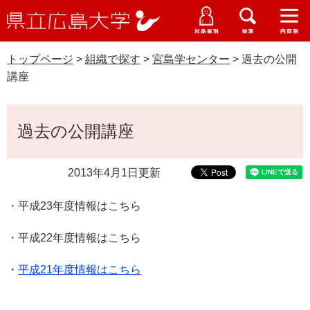
県
ペ
メ
立
ー
ニ
メ
メ
メ
受験生特設サイト
広
ニ
ニ
ニ
ジ
ュ
WEB版大学案内
島
ュ
ュ
ュ
トップページ
>
組織で探す
>
宮島学センター
>
過去の公開
の
ー
大学概要
受験生の皆さま
大
ー
ー
ー
学
講座
先
を
資料請求
頭
飛
在学生の皆さま
学部・大学院・専攻科
で
ば
本
交通アクセス
過去の公開講座
す
し
文
卒業生の皆さま
学生生活・就職支援
。
て
本
2013年4月1日更新
地域・企業の皆さま
研究・地域連携・国際交流
文
Languages
へ
・平成23年度情報はこちら
研究者の皆さま
English
中文簡体
中文繁体
한국어
日本語
入試情報
・平成22年度情報はこちら
教職員の皆さま
G
o
・
平成21年度情報はこちら
o
すべて
ページ
PDF
g
l