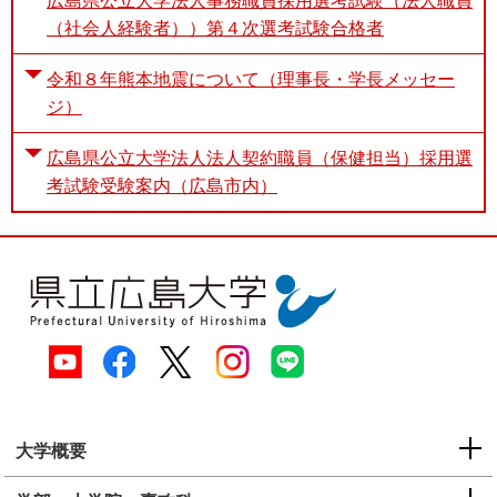
広島県公立大学法人事務職員採用選考試験（法人職員
e
（社会人経験者））第４次選考試験合格者
カ
ス
令和８年熊本地震について（理事長・学長メッセー
タ
ジ）
ム
検
索
広島県公立大学法人法人契約職員（保健担当）採用選
考試験受験案内（広島市内）
大学概要