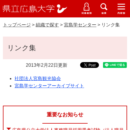
県
ペ
メ
立
ー
ニ
メ
メ
メ
受験生特設サイト
広
ニ
ニ
ニ
ジ
ュ
WEB版大学案内
島
ュ
ュ
ュ
トップページ
>
組織で探す
>
宮島学センター
>
リンク集
の
ー
大学概要
受験生の皆さま
大
ー
ー
ー
学
先
を
資料請求
頭
飛
本
在学生の皆さま
学部・大学院・専攻科
リンク集
で
ば
文
交通アクセス
す
し
卒業生の皆さま
学生生活・就職支援
。
て
2013年2月22日更新
本
地域・企業の皆さま
研究・地域連携・国際交流
文
社団法人宮島観光協会
Languages
へ
宮島学センターアーカイブサイト
研究者の皆さま
English
中文簡体
中文繁体
한국어
日本語
入試情報
教職員の皆さま
G
o
重要なお知らせ
o
すべて
ページ
PDF
g
l