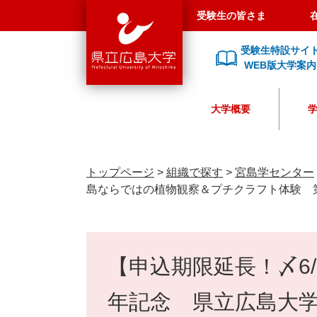
県
ペ
メ
受験生の皆さま
立
ー
ニ
広
ジ
ュ
受験生特設サイ
島
の
ー
WEB版大学案内
大
先
を
学
頭
飛
大学概要
で
ば
す
し
。
て
本
トップページ
>
組織で探す
>
宮島学センター
文
島ならではの植物観察＆プチクラフト体験 
へ
本
文
【申込期限延長！〆6/
年記念 県立広島大