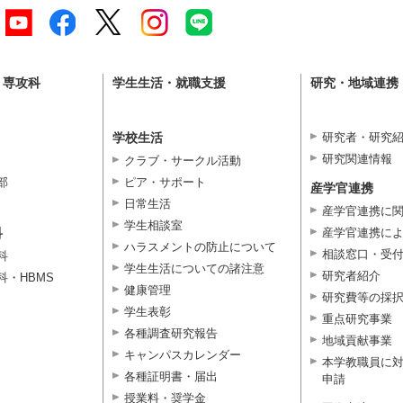
・専攻科
学生生活・就職支援
研究・地域連携
学校生活
研究者・研究
研究関連情報
クラブ・サークル活動
部
ピア・サポート
産学官連携
日常生活
産学官連携に
学生相談室
科
産学官連携に
ハラスメントの防止について
相談窓口・受
科
学生生活についての諸注意
研究者紹介
科・HBMS
健康管理
研究費等の採
学生表彰
重点研究事業
各種調査研究報告
地域貢献事業
キャンパスカレンダー
本学教職員に
各種証明書・届出
申請
授業料・奨学金