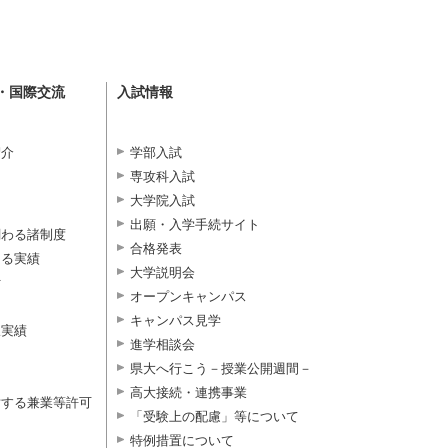
・国際交流
入試情報
紹介
学部入試
専攻科入試
大学院入試
出願・入学手続サイト
関わる諸制度
合格発表
よる実績
大学説明会
付
オープンキャンパス
キャンパス見学
択実績
進学相談会
県大へ行こう－授業公開週間－
高大接続・連携事業
対する兼業等許可
「受験上の配慮」等について
特例措置について