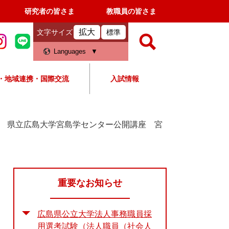
研究者の皆さま
教職員の皆さま
拡大
文字サイズ
標準
検
Languages
索
・地域連携・国際交流
入試情報
すべて
ページ
PDF
検
索
記念 県立広島大学宮島学センター公開講座 宮
対
象
重要なお知らせ
広島県公立大学法人事務職員採
用選考試験（法人職員（社会人