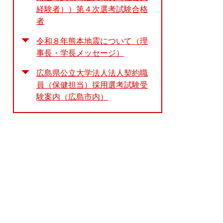
経験者））第４次選考試験合格
者
令和８年熊本地震について（理
事長・学長メッセージ）
広島県公立大学法人法人契約職
員（保健担当）採用選考試験受
験案内（広島市内）