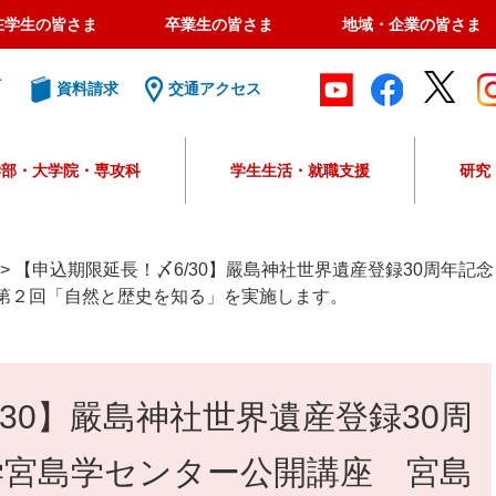
在学生の皆さま
卒業生の皆さま
地域・企業の皆さま
ト
資料請求
交通アクセス
学部・大学院・専攻科
学生生活・就職支援
研究
G
o
o
>
【申込期限延長！〆6/30】嚴島神社世界遺産登録30周年
g
第２回「自然と歴史を知る」を実施します。
l
e
カ
ス
30】嚴島神社世界遺産登録30周
タ
ム
検
学宮島学センター公開講座 宮島
索