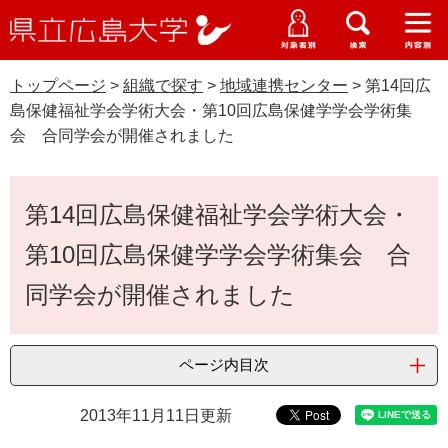
県
ペ
メ
立
ー
ニ
メ
メ
メ
受験生特設サイト
広
ニ
ニ
ニ
ジ
ュ
WEB版大学案内
島
ュ
ュ
ュ
トップページ
>
組織で探す
>
地域連携センター
>
第14回広
の
ー
大学概要
受験生の皆さま
大
ー
ー
ー
学
島保健福祉学会学術大会・第10回広島保健学学会学術集
先
を
資料請求
会 合同学会が開催されました
頭
飛
在学生の皆さま
学部・大学院・専攻科
で
ば
交通アクセス
す
し
本
卒業生の皆さま
学生生活・就職支援
第14回広島保健福祉学会学術大会・
。
て
文
本
地域・企業の皆さま
第10回広島保健学学会学術集会 合
研究・地域連携・国際交流
文
Languages
へ
同学会が開催されました
研究者の皆さま
English
中文簡体
中文繁体
한국어
日本語
入試情報
教職員の皆さま
ページ内目次
G
o
o
すべて
ページ
PDF
2013年11月11日更新
g
l