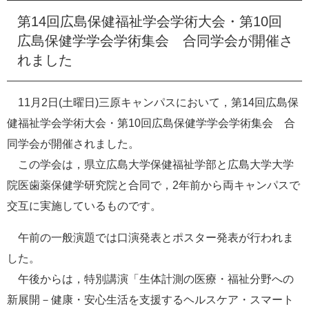
e
第14回広島保健福祉学会学術大会・第10回
カ
広島保健学学会学術集会 合同学会が開催さ
ス
タ
れました
ム
検
索
11月2日(土曜日)三原キャンパスにおいて，第14回広島保
健福祉学会学術大会・第10回広島保健学学会学術集会 合
同学会が開催されました。
この学会は，県立広島大学保健福祉学部と広島大学大学
院医歯薬保健学研究院と合同で，2年前から両キャンパスで
交互に実施しているものです。
午前の一般演題では口演発表とポスター発表が行われま
した。
午後からは，特別講演「生体計測の医療・福祉分野への
新展開－健康・安心生活を支援するヘルスケア・スマート